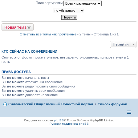
т
е
Поле сортировки
е
и
р
п
к
в
р
п
о
о
е
м
ч
р
у
и
в
н
т
Новая тема
о
е
а
м
п
н
Отметить все темы как прочтённые
• 2 темы • Страница
1
из
1
у
р
н
н
о
о
е
ч
Перейти
м
п
и
у
р
т
с
КТО СЕЙЧАС НА КОНФЕРЕНЦИИ
о
а
о
Сейчас этот форум просматривают: нет зарегистрированных пользователей и 1
ч
н
о
и
гость
н
б
т
о
щ
а
м
е
ПРАВА ДОСТУПА
н
у
н
н
с
и
Вы
не можете
начинать темы
о
о
ю
Вы
не можете
отвечать на сообщения
м
о
Вы
не можете
редактировать свои сообщения
у
б
Вы
не можете
с
удалять свои сообщения
щ
о
Вы
не можете
добавлять вложения
е
о
н
б
и
Силламяэский Общественный Новостной портал
Список форумов
щ
ю
е
н
и
ю
Создано на основе
phpBB
® Forum Software © phpBB Limited
Русская поддержка phpBB