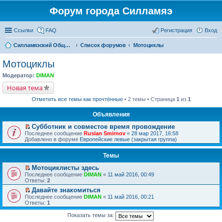
Форум города Силламяэ
Ссылки
FAQ
Регистрация
Вход
Силламяэский Общественный Новостной портал
Список форумов
Мотоциклы
Мотоциклы
Модератор:
DIMAN
Новая тема
Отметить все темы как прочтённые
• 2 темы • Страница
1
из
1
Объявления
Субботник и совместое время провождение
П
Последнее сообщение
Ruslan Smirnov
«
28 мар 2017, 16:58
е
Добавлено в форуме
Европейские левые (закрытая группа)
р
е
Темы
й
т
Мотоциклисты здесь
и
П
к
Последнее сообщение
DIMAN
«
11 май 2016, 00:49
е
п
Ответы:
2
р
е
Давайте знакомиться
е
р
П
Последнее сообщение
й
DIMAN
«
11 май 2016, 00:21
в
е
Ответы:
т
1
о
р
и
м
е
к
у
Показать темы за:
й
п
н