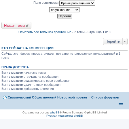
т
е
Поле сортировки
е
и
р
п
к
в
р
п
о
о
е
м
ч
р
у
и
в
н
т
Новая тема
о
е
а
м
п
н
Отметить все темы как прочтённые
• 2 темы • Страница
1
из
1
у
р
н
н
о
о
е
ч
Перейти
м
п
и
у
р
т
с
КТО СЕЙЧАС НА КОНФЕРЕНЦИИ
о
а
о
Сейчас этот форум просматривают: нет зарегистрированных пользователей и 1
ч
н
о
и
гость
н
б
т
о
щ
а
м
е
ПРАВА ДОСТУПА
н
у
н
н
с
и
Вы
не можете
начинать темы
о
о
ю
Вы
не можете
отвечать на сообщения
м
о
Вы
не можете
редактировать свои сообщения
у
б
Вы
не можете
с
удалять свои сообщения
щ
о
Вы
не можете
добавлять вложения
е
о
н
б
и
Силламяэский Общественный Новостной портал
Список форумов
щ
ю
е
н
и
ю
Создано на основе
phpBB
® Forum Software © phpBB Limited
Русская поддержка phpBB