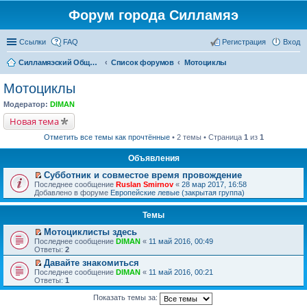
Форум города Силламяэ
Ссылки
FAQ
Регистрация
Вход
Силламяэский Общественный Новостной портал
Список форумов
Мотоциклы
Мотоциклы
Модератор:
DIMAN
Новая тема
Отметить все темы как прочтённые
• 2 темы • Страница
1
из
1
Объявления
Субботник и совместое время провождение
П
Последнее сообщение
Ruslan Smirnov
«
28 мар 2017, 16:58
е
Добавлено в форуме
Европейские левые (закрытая группа)
р
е
Темы
й
т
Мотоциклисты здесь
и
П
к
Последнее сообщение
DIMAN
«
11 май 2016, 00:49
е
п
Ответы:
2
р
е
Давайте знакомиться
е
р
П
Последнее сообщение
й
DIMAN
«
11 май 2016, 00:21
в
е
Ответы:
т
1
о
р
и
м
е
к
у
Показать темы за:
й
п
н