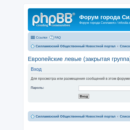
Форум города С
Форум города Силламяэ / infosila.
Ссылки
FAQ
Силламяэский Общественный Новостной портал
Списо
Европейские левые (закрытая группа
Вход
Для просмотра или размещения сообщений в этом форуме 
Пароль:
Силламяэский Общественный Новостной портал
Списо