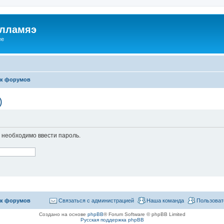
илламяэ
ee
к форумов
)
необходимо ввести пароль.
к форумов
Связаться с администрацией
Наша команда
Пользоват
Создано на основе
phpBB
® Forum Software © phpBB Limited
Русская поддержка phpBB