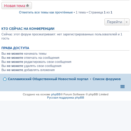
р
п
в
р
Новая тема
о
о
м
ч
Отметить все темы как прочтённые
• 1 тема • Страница
1
из
1
у
и
н
т
Перейти
е
а
п
н
р
КТО СЕЙЧАС НА КОНФЕРЕНЦИИ
н
о
о
Сейчас этот форум просматривают: нет зарегистрированных пользователей и 1
ч
м
гость
и
у
т
с
а
о
ПРАВА ДОСТУПА
н
о
н
б
Вы
не можете
начинать темы
о
щ
Вы
не можете
отвечать на сообщения
м
е
Вы
не можете
редактировать свои сообщения
у
н
Вы
не можете
удалять свои сообщения
с
и
Вы
не можете
добавлять вложения
о
ю
о
б
Силламяэский Общественный Новостной портал
Список форумов
щ
е
н
и
Создано на основе
phpBB
® Forum Software © phpBB Limited
ю
Русская поддержка phpBB