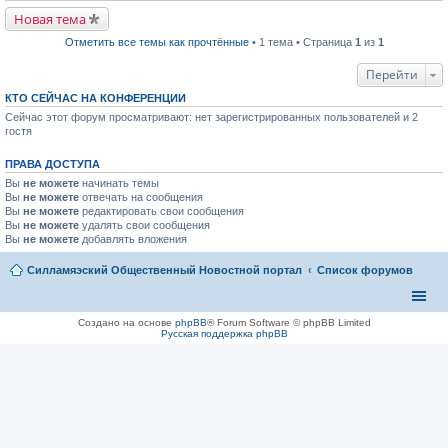
р
п
в
р
Новая тема
о
о
м
ч
Отметить все темы как прочтённые
• 1 тема • Страница
1
из
1
у
и
н
т
Перейти
е
а
п
н
р
КТО СЕЙЧАС НА КОНФЕРЕНЦИИ
н
о
о
Сейчас этот форум просматривают: нет зарегистрированных пользователей и 2
ч
м
гостя
и
у
т
с
а
о
ПРАВА ДОСТУПА
н
о
н
б
Вы
не можете
начинать темы
о
щ
Вы
не можете
отвечать на сообщения
м
е
Вы
не можете
редактировать свои сообщения
у
н
Вы
не можете
удалять свои сообщения
с
и
Вы
не можете
добавлять вложения
о
ю
о
б
Силламяэский Общественный Новостной портал
Список форумов
щ
е
н
и
Создано на основе
phpBB
® Forum Software © phpBB Limited
ю
Русская поддержка phpBB