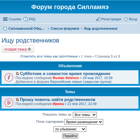
Форум города Силламяэ
Ссылки
FAQ
Регистрация
Вход
Силламяэский Общественный Новостной портал
Список форумов
Ищу родственников
Ищу родственников
Новая тема
Отметить все темы как прочтённые
• 1 тема • Страница
1
из
1
Объявления
Субботник и совместое время провождение
П
Последнее сообщение
Ruslan Smirnov
«
28 мар 2017, 16:58
е
Добавлено в форуме
Европейские левые (закрытая группа)
р
е
Темы
й
т
Прошу помочь найти родственников
и
П
к
Последнее сообщение
Ирина
«
21 янв 2017, 22:49
е
п
р
е
е
Показать темы за:
р
й
в
Поле сортировки
т
о
и
м
к
у
п
н
е
е