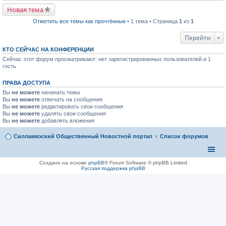
р
п
в
р
Новая тема
о
о
м
ч
Отметить все темы как прочтённые
• 1 тема • Страница
1
из
1
у
и
н
т
Перейти
е
а
п
н
р
КТО СЕЙЧАС НА КОНФЕРЕНЦИИ
н
о
о
Сейчас этот форум просматривают: нет зарегистрированных пользователей и 1
ч
м
гость
и
у
т
с
а
о
ПРАВА ДОСТУПА
н
о
н
б
Вы
не можете
начинать темы
о
щ
Вы
не можете
отвечать на сообщения
м
е
Вы
не можете
редактировать свои сообщения
у
н
Вы
не можете
удалять свои сообщения
с
и
Вы
не можете
добавлять вложения
о
ю
о
б
Силламяэский Общественный Новостной портал
Список форумов
щ
е
н
и
Создано на основе
phpBB
® Forum Software © phpBB Limited
ю
Русская поддержка phpBB