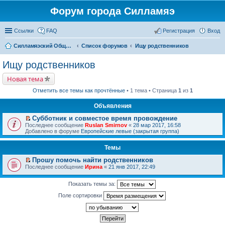
Форум города Силламяэ
Ссылки
FAQ
Регистрация
Вход
Силламяэский Общественный Новостной портал
Список форумов
Ищу родственников
Ищу родственников
Новая тема
Отметить все темы как прочтённые
• 1 тема • Страница
1
из
1
Объявления
Субботник и совместое время провождение
П
Последнее сообщение
Ruslan Smirnov
«
28 мар 2017, 16:58
е
Добавлено в форуме
Европейские левые (закрытая группа)
р
е
Темы
й
т
Прошу помочь найти родственников
и
П
к
Последнее сообщение
Ирина
«
21 янв 2017, 22:49
е
п
р
е
е
Показать темы за:
р
й
в
Поле сортировки
т
о
и
м
к
у
п
н
е
е