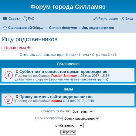
Форум города Силламяэ
Ссылки
FAQ
Регистрация
Вход
Силламяэский Общественный Новостной портал
Список форумов
Ищу родственников
Ищу родственников
Новая тема
Отметить все темы как прочтённые
• 1 тема • Страница
1
из
1
Объявления
Субботник и совместое время провождение
П
Последнее сообщение
Ruslan Smirnov
«
28 мар 2017, 16:58
е
Добавлено в форуме
Европейские левые (закрытая группа)
р
е
Темы
й
т
Прошу помочь найти родственников
и
П
к
Последнее сообщение
Ирина
«
21 янв 2017, 22:49
е
п
р
е
е
Показать темы за:
р
й
в
Поле сортировки
т
о
и
м
к
у
п
н
е
е