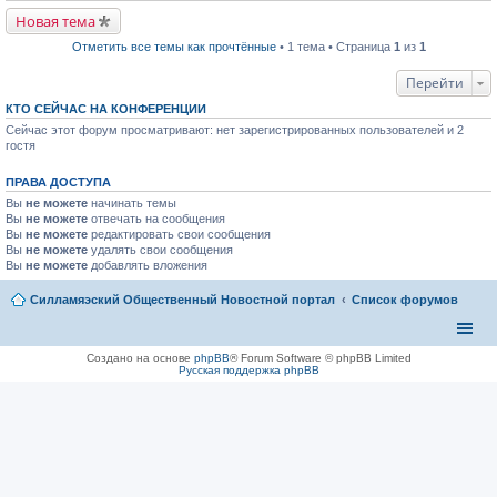
р
п
в
р
Новая тема
о
о
м
ч
Отметить все темы как прочтённые
• 1 тема • Страница
1
из
1
у
и
н
т
Перейти
е
а
п
н
р
КТО СЕЙЧАС НА КОНФЕРЕНЦИИ
н
о
о
Сейчас этот форум просматривают: нет зарегистрированных пользователей и 2
ч
м
гостя
и
у
т
с
а
о
ПРАВА ДОСТУПА
н
о
н
б
Вы
не можете
начинать темы
о
щ
Вы
не можете
отвечать на сообщения
м
е
Вы
не можете
редактировать свои сообщения
у
н
Вы
не можете
удалять свои сообщения
с
и
Вы
не можете
добавлять вложения
о
ю
о
б
Силламяэский Общественный Новостной портал
Список форумов
щ
е
н
и
Создано на основе
phpBB
® Forum Software © phpBB Limited
ю
Русская поддержка phpBB