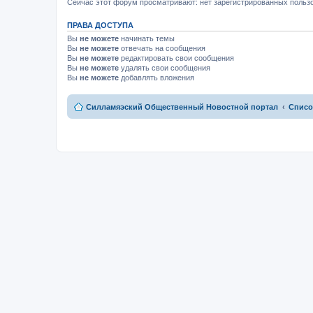
м
Сейчас этот форум просматривают: нет зарегистрированных пользо
у
н
ПРАВА ДОСТУПА
е
п
Вы
не можете
начинать темы
р
Вы
не можете
отвечать на сообщения
о
Вы
не можете
редактировать свои сообщения
ч
и
Вы
не можете
удалять свои сообщения
т
Вы
не можете
добавлять вложения
а
н
н
Силламяэский Общественный Новостной портал
Списо
о
м
у
с
о
о
б
щ
е
н
и
ю