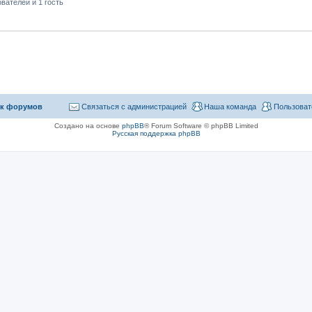
вателей и 1 гость
к форумов
Связаться с администрацией
Наша команда
Пользоват
Создано на основе
phpBB
® Forum Software © phpBB Limited
Русская поддержка phpBB