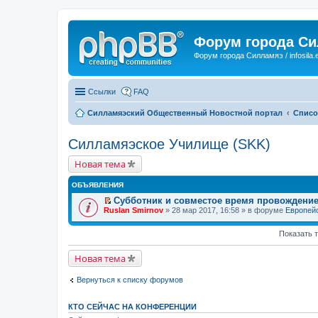
Форум города С
Форум города Силламяэ / infosila.
Ссылки
FAQ
Силламяэский Общественный Новостной портал
Списо
Силламяэское Училище (SKK)
Новая тема
ОБЪЯВЛЕНИЯ
Субботник и совместое время провождени
П
Ruslan Smirnov
» 28 мар 2017, 16:58 » в форуме
Европейс
е
р
е
Показать 
й
т
Новая тема
и
к
п
Вернуться к списку форумов
е
р
в
КТО СЕЙЧАС НА КОНФЕРЕНЦИИ
о