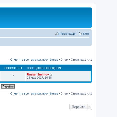
Регистрация
Вход
Отметить все темы как прочтённые
• 0 тем • Страница
1
из
1
ПРОСМОТРЫ
ПОСЛЕДНЕЕ СООБЩЕНИЕ
Ruslan Smirnov
7
П
28 мар 2017, 16:58
е
р
е
й
т
Отметить все темы как прочтённые
• 0 тем • Страница
1
из
1
и
к
п
о
Перейти
с
л
е