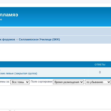
илламяэ
ee
к форумов
Силламяэское Училище (SKK)
ОТВЕТЫ
е
0
кие левые (закрытая группа)
темы за:
Поле сортировки