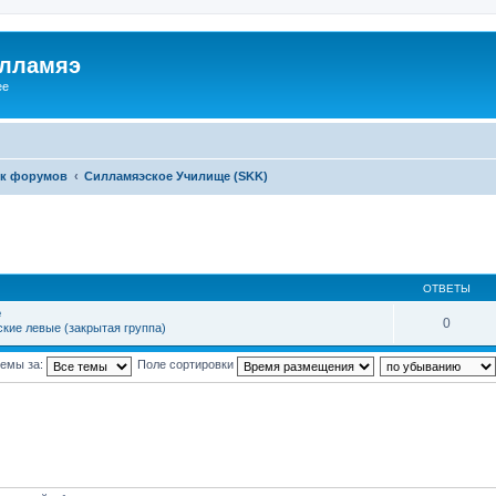
илламяэ
ee
к форумов
Силламяэское Училище (SKK)
ОТВЕТЫ
е
0
кие левые (закрытая группа)
темы за:
Поле сортировки