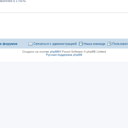
вателей и 1 гость
к форумов
Связаться с администрацией
Наша команда
Пользоват
Создано на основе
phpBB
® Forum Software © phpBB Limited
Русская поддержка phpBB