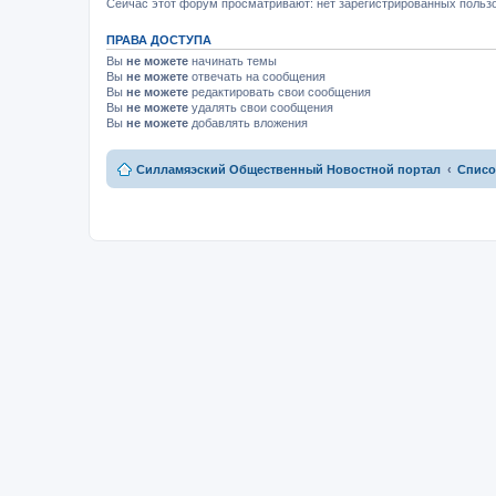
м
Сейчас этот форум просматривают: нет зарегистрированных пользо
у
н
ПРАВА ДОСТУПА
е
п
Вы
не можете
начинать темы
р
Вы
не можете
отвечать на сообщения
о
Вы
не можете
редактировать свои сообщения
ч
и
Вы
не можете
удалять свои сообщения
т
Вы
не можете
добавлять вложения
а
н
н
Силламяэский Общественный Новостной портал
Списо
о
м
у
с
о
о
б
щ
е
н
и
ю