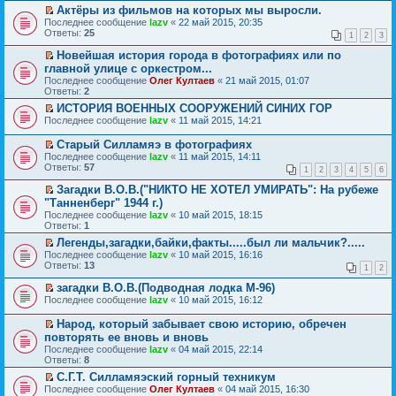
р
р
п
и
Актёры из фильмов на которых мы выросли.
в
е
р
к
П
Последнее сообщение
о
й
lazv
«
22 май 2015, 20:35
о
п
е
Ответы:
м
т
25
ч
е
1
2
3
р
у
и
и
р
е
н
к
Новейшая история города в фотографиях или по
т
в
й
е
п
П
а
главной улице с оркестром...
о
т
п
е
е
н
м
Последнее сообщение
Олег Култаев
«
21 май 2015, 01:07
и
р
р
р
н
у
Ответы:
2
к
о
в
е
о
н
п
ч
о
й
ИСТОРИЯ ВОЕННЫХ СООРУЖЕНИЙ СИНИХ ГОР
м
е
е
и
м
т
П
у
Последнее сообщение
п
lazv
«
11 май 2015, 14:21
р
т
у
и
е
с
р
в
а
н
к
р
о
о
Старый Силламяэ в фотографиях
о
н
е
п
е
о
ч
П
Последнее сообщение
lazv
«
11 май 2015, 14:11
м
н
п
е
й
б
и
е
Ответы:
57
у
о
р
р
т
1
2
3
4
5
6
щ
т
р
н
м
о
в
и
е
а
е
Загадки В.О.В.("НИКТО НЕ ХОТЕЛ УМИРАТЬ": На рубеже
е
у
ч
о
к
н
н
й
П
п
"Танненберг" 1944 г.)
с
и
м
п
и
н
т
е
р
о
т
у
е
ю
Последнее сообщение
lazv
«
10 май 2015, 18:15
о
и
р
о
о
а
н
р
Ответы:
1
м
к
е
ч
б
н
е
в
у
п
й
Легенды,загадки,байки,факты.....был ли мальчик?.....
и
щ
н
п
о
с
е
т
П
т
Последнее сообщение
lazv
«
10 май 2015, 16:16
е
о
р
м
о
р
и
е
а
Ответы:
13
н
м
о
у
о
1
2
в
к
р
н
и
у
ч
н
б
о
п
е
н
загадки В.О.В.(Подводная лодка М-96)
ю
с
и
е
щ
м
е
й
о
П
о
т
п
Последнее сообщение
lazv
«
10 май 2015, 16:12
е
у
р
т
м
е
о
а
р
н
н
в
и
у
р
б
н
о
и
Народ, который забывает свою историю, обречен
е
о
к
с
е
щ
н
ч
ю
П
п
повторять ее вновь и вновь
м
п
о
й
е
о
и
е
р
у
е
о
Последнее сообщение
lazv
«
04 май 2015, 22:14
т
н
м
т
р
о
н
р
б
Ответы:
8
и
и
у
а
е
ч
е
в
щ
к
ю
с
н
й
С.Г.Т. Силламяэский горный техникум
и
п
о
е
п
о
н
т
П
т
Последнее сообщение
Олег Култаев
«
04 май 2015, 16:30
р
м
н
е
о
о