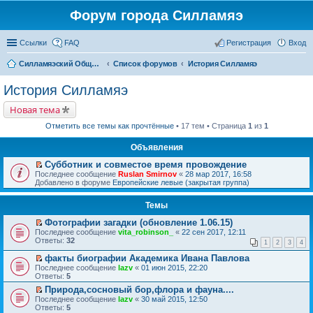
Форум города Силламяэ
Ссылки
FAQ
Регистрация
Вход
Силламяэский Общественный Новостной портал
Список форумов
История Силламяэ
История Силламяэ
Новая тема
Отметить все темы как прочтённые
• 17 тем • Страница
1
из
1
Объявления
Субботник и совместое время провождение
П
Последнее сообщение
Ruslan Smirnov
«
28 мар 2017, 16:58
е
Добавлено в форуме
Европейские левые (закрытая группа)
р
е
Темы
й
т
Фотографии загадки (обновление 1.06.15)
и
П
к
Последнее сообщение
vita_robinson_
«
22 сен 2017, 12:11
е
п
Ответы:
32
1
2
3
4
р
е
е
р
факты биографии Академика Ивана Павлова
й
в
П
Последнее сообщение
lazv
«
01 июн 2015, 22:20
т
о
е
Ответы:
5
и
м
р
к
Природа,сосновый бор,флора и фауна....
у
е
п
П
н
Последнее сообщение
й
lazv
«
30 май 2015, 12:50
е
е
е
Ответы:
т
5