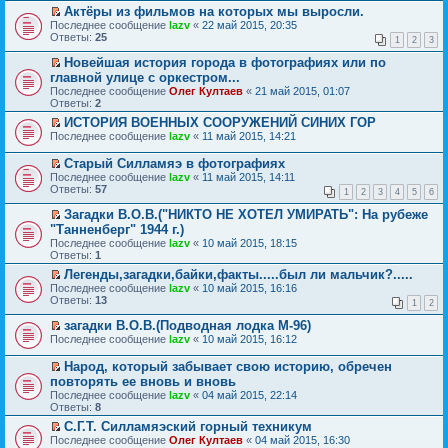
р
р
п
и
Актёры из фильмов на которых мы выросли.
в
е
р
к
П
Последнее сообщение
о
й
lazv
«
22 май 2015, 20:35
о
п
е
Ответы:
м
т
25
ч
е
1
2
3
р
у
и
и
р
е
н
к
Новейшая история города в фотографиях или по
т
в
й
е
п
П
а
главной улице с оркестром...
о
т
п
е
е
н
м
Последнее сообщение
Олег Култаев
«
21 май 2015, 01:07
и
р
р
р
н
у
Ответы:
2
к
о
в
е
о
н
п
ч
о
й
ИСТОРИЯ ВОЕННЫХ СООРУЖЕНИЙ СИНИХ ГОР
м
е
е
и
м
т
П
у
Последнее сообщение
п
lazv
«
11 май 2015, 14:21
р
т
у
и
е
с
р
в
а
н
к
р
о
о
Старый Силламяэ в фотографиях
о
н
е
п
е
о
ч
П
Последнее сообщение
lazv
«
11 май 2015, 14:11
м
н
п
е
й
б
и
е
Ответы:
57
у
о
р
р
т
1
2
3
4
5
6
щ
т
р
н
м
о
в
и
е
а
е
Загадки В.О.В.("НИКТО НЕ ХОТЕЛ УМИРАТЬ": На рубеже
е
у
ч
о
к
н
н
й
П
п
"Танненберг" 1944 г.)
с
и
м
п
и
н
т
е
р
о
т
у
е
ю
Последнее сообщение
lazv
«
10 май 2015, 18:15
о
и
р
о
о
а
н
р
Ответы:
1
м
к
е
ч
б
н
е
в
у
п
й
Легенды,загадки,байки,факты.....был ли мальчик?.....
и
щ
н
п
о
с
е
т
П
т
Последнее сообщение
lazv
«
10 май 2015, 16:16
е
о
р
м
о
р
и
е
а
Ответы:
13
н
м
о
у
о
1
2
в
к
р
н
и
у
ч
н
б
о
п
е
н
загадки В.О.В.(Подводная лодка М-96)
ю
с
и
е
щ
м
е
й
о
П
о
т
п
Последнее сообщение
lazv
«
10 май 2015, 16:12
е
у
р
т
м
е
о
а
р
н
н
в
и
у
р
б
н
о
и
Народ, который забывает свою историю, обречен
е
о
к
с
е
щ
н
ч
ю
П
п
повторять ее вновь и вновь
м
п
о
й
е
о
и
е
р
у
е
о
Последнее сообщение
lazv
«
04 май 2015, 22:14
т
н
м
т
р
о
н
р
б
Ответы:
8
и
и
у
а
е
ч
е
в
щ
к
ю
с
н
й
С.Г.Т. Силламяэский горный техникум
и
п
о
е
п
о
н
т
П
т
Последнее сообщение
Олег Култаев
«
04 май 2015, 16:30
р
м
н
е
о
о