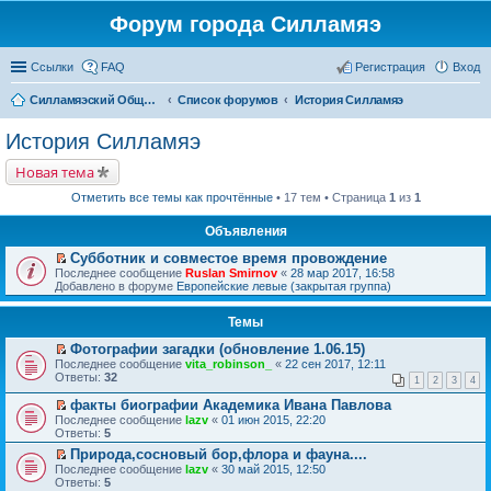
Форум города Силламяэ
Ссылки
FAQ
Регистрация
Вход
Силламяэский Общественный Новостной портал
Список форумов
История Силламяэ
История Силламяэ
Новая тема
Отметить все темы как прочтённые
• 17 тем • Страница
1
из
1
Объявления
Субботник и совместое время провождение
П
Последнее сообщение
Ruslan Smirnov
«
28 мар 2017, 16:58
е
Добавлено в форуме
Европейские левые (закрытая группа)
р
е
Темы
й
т
Фотографии загадки (обновление 1.06.15)
и
П
к
Последнее сообщение
vita_robinson_
«
22 сен 2017, 12:11
е
п
Ответы:
32
1
2
3
4
р
е
е
р
факты биографии Академика Ивана Павлова
й
в
П
Последнее сообщение
lazv
«
01 июн 2015, 22:20
т
о
е
Ответы:
5
и
м
р
к
Природа,сосновый бор,флора и фауна....
у
е
п
П
н
Последнее сообщение
й
lazv
«
30 май 2015, 12:50
е
е
е
Ответы:
т
5