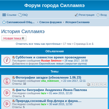
Форум города Силламяэ
Ссылки
FAQ
Регистрация
Вход
Силламяэский Общественный Новостной портал
Список форумов
История Силламяэ
История Силламяэ
Новая тема
Отметить все темы как прочтённые
• 17 тем • Страница
1
из
1
Объявления
Субботник и совместое время провождение
П
Последнее сообщение
Ruslan Smirnov
«
28 мар 2017, 16:58
е
Добавлено в форуме
Европейские левые (закрытая группа)
р
е
Темы
й
т
Фотографии загадки (обновление 1.06.15)
и
П
к
Последнее сообщение
vita_robinson_
«
22 сен 2017, 12:11
е
п
Ответы:
32
1
2
3
4
р
е
е
р
факты биографии Академика Ивана Павлова
й
в
П
Последнее сообщение
lazv
«
01 июн 2015, 22:20
т
о
е
Ответы:
5
и
м
р
к
Природа,сосновый бор,флора и фауна....
у
е
п
П
н
Последнее сообщение
й
lazv
«
30 май 2015, 12:50
е
е
е
Ответы:
т
5