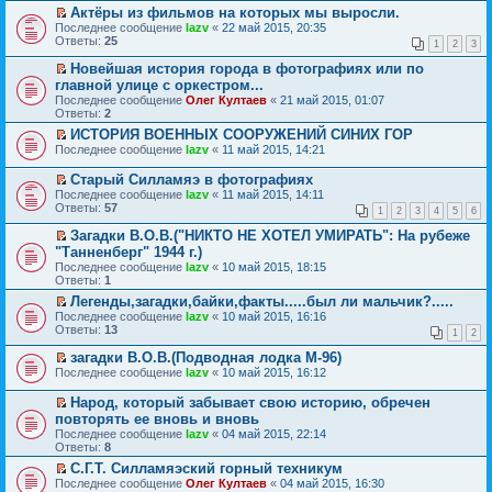
р
р
п
и
Актёры из фильмов на которых мы выросли.
в
е
р
к
П
Последнее сообщение
о
й
lazv
«
22 май 2015, 20:35
о
п
е
Ответы:
м
т
25
ч
е
1
2
3
р
у
и
и
р
е
н
к
Новейшая история города в фотографиях или по
т
в
й
е
п
П
а
главной улице с оркестром...
о
т
п
е
е
н
м
Последнее сообщение
Олег Култаев
«
21 май 2015, 01:07
и
р
р
р
н
у
Ответы:
2
к
о
в
е
о
н
п
ч
о
й
ИСТОРИЯ ВОЕННЫХ СООРУЖЕНИЙ СИНИХ ГОР
м
е
е
и
м
т
П
у
Последнее сообщение
п
lazv
«
11 май 2015, 14:21
р
т
у
и
е
с
р
в
а
н
к
р
о
о
Старый Силламяэ в фотографиях
о
н
е
п
е
о
ч
П
Последнее сообщение
lazv
«
11 май 2015, 14:11
м
н
п
е
й
б
и
е
Ответы:
57
у
о
р
р
т
1
2
3
4
5
6
щ
т
р
н
м
о
в
и
е
а
е
Загадки В.О.В.("НИКТО НЕ ХОТЕЛ УМИРАТЬ": На рубеже
е
у
ч
о
к
н
н
й
П
п
"Танненберг" 1944 г.)
с
и
м
п
и
н
т
е
р
о
т
у
е
ю
Последнее сообщение
lazv
«
10 май 2015, 18:15
о
и
р
о
о
а
н
р
Ответы:
1
м
к
е
ч
б
н
е
в
у
п
й
Легенды,загадки,байки,факты.....был ли мальчик?.....
и
щ
н
п
о
с
е
т
П
т
Последнее сообщение
lazv
«
10 май 2015, 16:16
е
о
р
м
о
р
и
е
а
Ответы:
13
н
м
о
у
о
1
2
в
к
р
н
и
у
ч
н
б
о
п
е
н
загадки В.О.В.(Подводная лодка М-96)
ю
с
и
е
щ
м
е
й
о
П
о
т
п
Последнее сообщение
lazv
«
10 май 2015, 16:12
е
у
р
т
м
е
о
а
р
н
н
в
и
у
р
б
н
о
и
Народ, который забывает свою историю, обречен
е
о
к
с
е
щ
н
ч
ю
П
п
повторять ее вновь и вновь
м
п
о
й
е
о
и
е
р
у
е
о
Последнее сообщение
lazv
«
04 май 2015, 22:14
т
н
м
т
р
о
н
р
б
Ответы:
8
и
и
у
а
е
ч
е
в
щ
к
ю
с
н
й
С.Г.Т. Силламяэский горный техникум
и
п
о
е
п
о
н
т
П
т
Последнее сообщение
Олег Култаев
«
04 май 2015, 16:30
р
м
н
е
о
о