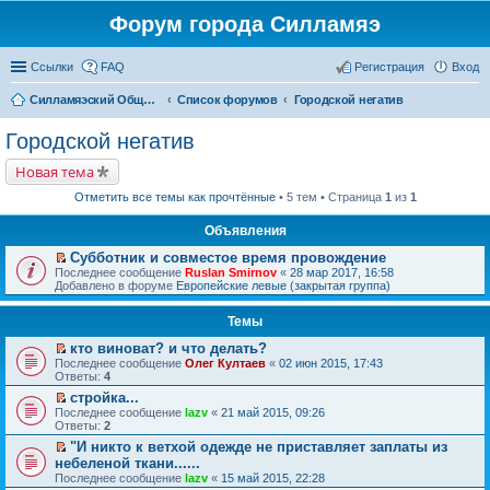
Форум города Силламяэ
Ссылки
FAQ
Регистрация
Вход
Силламяэский Общественный Новостной портал
Список форумов
Городской негатив
Городской негатив
Новая тема
Отметить все темы как прочтённые
• 5 тем • Страница
1
из
1
Объявления
Субботник и совместое время провождение
П
Последнее сообщение
Ruslan Smirnov
«
28 мар 2017, 16:58
е
Добавлено в форуме
Европейские левые (закрытая группа)
р
е
Темы
й
т
кто виноват? и что делать?
и
П
к
Последнее сообщение
Олег Култаев
«
02 июн 2015, 17:43
е
п
Ответы:
4
р
е
стройка...
е
р
П
Последнее сообщение
й
lazv
«
21 май 2015, 09:26
в
е
Ответы:
т
2
о
р
и
м
"И никто к ветхой одежде не приставляет заплаты из
е
к
у
П
небеленой ткани......
й
п
н
е
т
Последнее сообщение
е
lazv
«
15 май 2015, 22:28
е
р
и