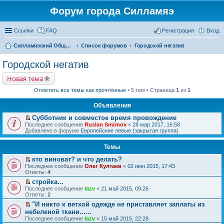
Форум города Силламяэ
Ссылки
FAQ
Регистрация
Вход
Силламяэский Общественный Новостной портал
Список форумов
Городской негатив
Городской негатив
Новая тема
Отметить все темы как прочтённые
• 5 тем • Страница
1
из
1
Объявления
Субботник и совместое время провождение
П
Последнее сообщение
Ruslan Smirnov
«
28 мар 2017, 16:58
е
Добавлено в форуме
Европейские левые (закрытая группа)
р
е
Темы
й
т
кто виноват? и что делать?
и
П
к
Последнее сообщение
Олег Култаев
«
02 июн 2015, 17:43
е
п
Ответы:
4
р
е
стройка...
е
р
П
Последнее сообщение
й
lazv
«
21 май 2015, 09:26
в
е
Ответы:
т
2
о
р
и
м
"И никто к ветхой одежде не приставляет заплаты из
е
к
у
П
небеленой ткани......
й
п
н
е
т
Последнее сообщение
е
lazv
«
15 май 2015, 22:28
е
р
и