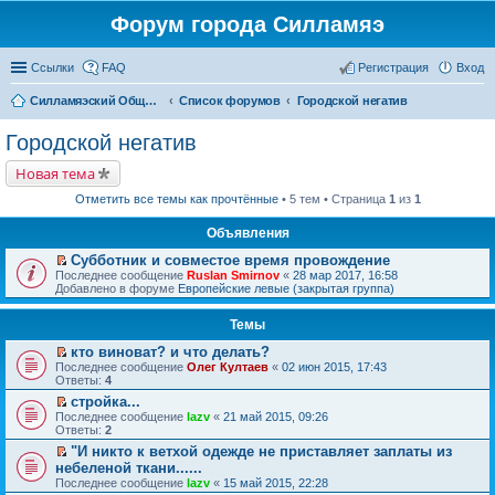
Форум города Силламяэ
Ссылки
FAQ
Регистрация
Вход
Силламяэский Общественный Новостной портал
Список форумов
Городской негатив
Городской негатив
Новая тема
Отметить все темы как прочтённые
• 5 тем • Страница
1
из
1
Объявления
Субботник и совместое время провождение
П
Последнее сообщение
Ruslan Smirnov
«
28 мар 2017, 16:58
е
Добавлено в форуме
Европейские левые (закрытая группа)
р
е
Темы
й
т
кто виноват? и что делать?
и
П
к
Последнее сообщение
Олег Култаев
«
02 июн 2015, 17:43
е
п
Ответы:
4
р
е
стройка...
е
р
П
Последнее сообщение
й
lazv
«
21 май 2015, 09:26
в
е
Ответы:
т
2
о
р
и
м
"И никто к ветхой одежде не приставляет заплаты из
е
к
у
П
небеленой ткани......
й
п
н
е
т
Последнее сообщение
е
lazv
«
15 май 2015, 22:28
е
р
и