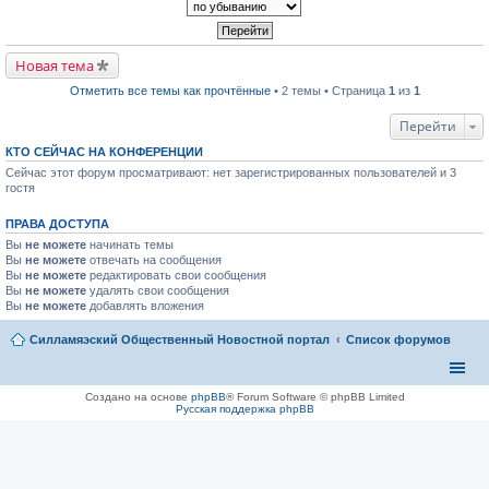
р
п
к
в
р
п
о
о
е
м
ч
р
у
и
в
Новая тема
н
т
о
е
а
м
Отметить все темы как прочтённые
• 2 темы • Страница
1
из
1
п
н
у
р
н
н
о
о
Перейти
е
ч
м
п
и
у
р
КТО СЕЙЧАС НА КОНФЕРЕНЦИИ
т
с
о
а
Сейчас этот форум просматривают: нет зарегистрированных пользователей и 3
о
ч
н
о
гостя
и
н
б
т
о
щ
а
ПРАВА ДОСТУПА
м
е
н
у
н
н
Вы
не можете
начинать темы
с
и
о
Вы
не можете
отвечать на сообщения
о
ю
м
Вы
не можете
редактировать свои сообщения
о
у
б
Вы
не можете
удалять свои сообщения
с
щ
Вы
не можете
добавлять вложения
о
е
о
н
б
Силламяэский Общественный Новостной портал
Список форумов
и
щ
ю
е
н
и
Создано на основе
phpBB
® Forum Software © phpBB Limited
ю
Русская поддержка phpBB