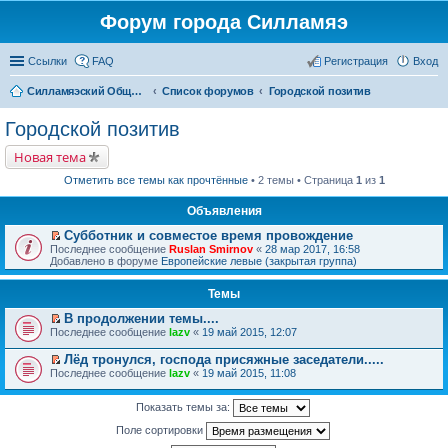
Форум города Силламяэ
Ссылки
FAQ
Регистрация
Вход
Силламяэский Общественный Новостной портал
Список форумов
Городской позитив
Городской позитив
Новая тема
Отметить все темы как прочтённые
• 2 темы • Страница
1
из
1
Объявления
Субботник и совместое время провождение
П
Последнее сообщение
Ruslan Smirnov
«
28 мар 2017, 16:58
е
Добавлено в форуме
Европейские левые (закрытая группа)
р
е
Темы
й
т
В продолжении темы....
и
П
к
Последнее сообщение
lazv
«
19 май 2015, 12:07
е
п
р
е
Лёд тронулся, господа присяжные заседатели.....
е
р
П
Последнее сообщение
lazv
«
19 май 2015, 11:08
й
в
е
т
о
р
и
м
е
Показать темы за:
к
у
й
п
н
Поле сортировки
т
е
е
и