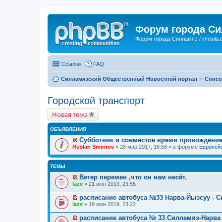
Форум города С
Форум города Силламяэ / infosila.
Ссылки
FAQ
Силламяэский Общественный Новостной портал
Списо
Городской транспорт
Новая тема
ОБЪЯВЛЕНИЯ
Субботник и совместое время провождени
П
Ruslan Smirnov
» 28 мар 2017, 16:58 » в форуме
Европейс
е
р
е
ТЕМЫ
й
т
Ветер перемен ,что он нам несёт.
и
П
lazv
» 21 июн 2019, 23:55
к
е
п
р
расписание автобуса №33 Нарва-Йыэсуу - 
е
е
П
lazv
» 19 июн 2019, 23:22
р
й
е
в
т
р
о
расписание автобуса № 33 Силламяэ-Нарва
и
е