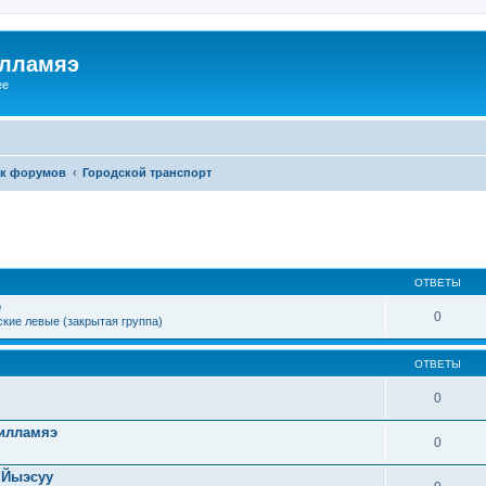
илламяэ
ee
к форумов
Городской транспорт
ОТВЕТЫ
е
0
кие левые (закрытая группа)
ОТВЕТЫ
0
Силламяэ
0
 Йыэсуу