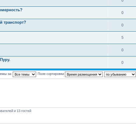
0
номерность?
0
й транспорт?
0
5
0
Пуру.
0
темы за:
Поле сортировки
вателей и 13 гостей