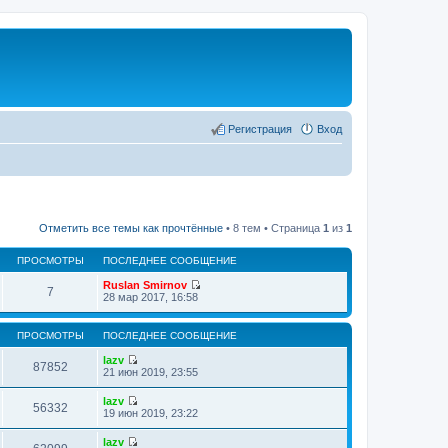
Регистрация
Вход
Отметить все темы как прочтённые
• 8 тем • Страница
1
из
1
ПРОСМОТРЫ
ПОСЛЕДНЕЕ СООБЩЕНИЕ
Ruslan Smirnov
7
П
28 мар 2017, 16:58
е
р
е
ПРОСМОТРЫ
ПОСЛЕДНЕЕ СООБЩЕНИЕ
й
т
lazv
87852
и
П
21 июн 2019, 23:55
к
е
п
р
lazv
о
е
56332
П
19 июн 2019, 23:22
с
й
е
л
т
р
е
lazv
и
е