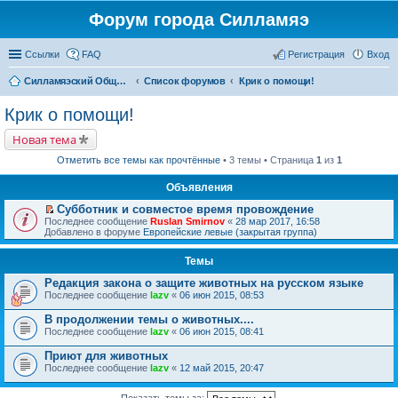
Форум города Силламяэ
Ссылки
FAQ
Регистрация
Вход
Силламяэский Общественный Новостной портал
Список форумов
Крик о помощи!
Крик о помощи!
Новая тема
Отметить все темы как прочтённые
• 3 темы • Страница
1
из
1
Объявления
Субботник и совместое время провождение
П
Последнее сообщение
Ruslan Smirnov
«
28 мар 2017, 16:58
е
Добавлено в форуме
Европейские левые (закрытая группа)
р
е
Темы
й
т
Редакция закона о защите животных на русском языке
и
к
Последнее сообщение
lazv
«
06 июн 2015, 08:53
п
е
В продолжении темы о животных....
р
Последнее сообщение
lazv
«
06 июн 2015, 08:41
в
о
Приют для животных
м
Последнее сообщение
у
lazv
«
12 май 2015, 20:47
н
е
Показать темы за: