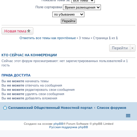
п
р
Поле сортировки
о
ч
и
т
а
н
Новая тема
н
о
м
Отметить все темы как прочтённые
• 3 темы • Страница
1
из
1
у
с
Перейти
о
о
КТО СЕЙЧАС НА КОНФЕРЕНЦИИ
б
щ
Сейчас этот форум просматривают: нет зарегистрированных пользователей и 1
е
гость
н
и
ю
ПРАВА ДОСТУПА
Вы
не можете
начинать темы
Вы
не можете
отвечать на сообщения
Вы
не можете
редактировать свои сообщения
Вы
не можете
удалять свои сообщения
Вы
не можете
добавлять вложения
Силламяэский Общественный Новостной портал
Список форумов
Создано на основе
phpBB
® Forum Software © phpBB Limited
Русская поддержка phpBB