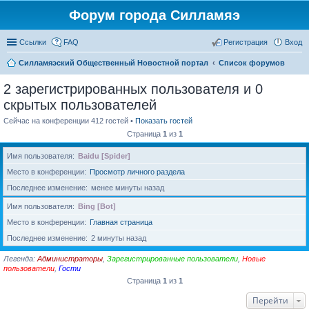
Форум города Силламяэ
Ссылки
FAQ
Регистрация
Вход
Силламяэский Общественный Новостной портал
Список форумов
2 зарегистрированных пользователя и 0
скрытых пользователей
Сейчас на конференции 412 гостей •
Показать гостей
Страница
1
из
1
Имя пользователя
Baidu [Spider]
Место в конференции
Просмотр личного раздела
Последнее изменение
менее минуты назад
Имя пользователя
Bing [Bot]
Место в конференции
Главная страница
Последнее изменение
2 минуты назад
Легенда:
Администраторы
,
Зарегистрированные пользователи
,
Новые
пользователи
,
Гости
Страница
1
из
1
Перейти