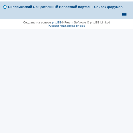
Силламяэский Общественный Новостной портал
Список форумов
Создано на основе
phpBB
® Forum Software © phpBB Limited
Русская поддержка phpBB