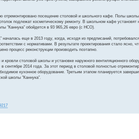
тью отремонтировано посещение столовой и школьного кафе. Полы школь
потолок подлежат косметическому ремонту. В школьном кафе установят 
лы ”Каннука” обойдется в 93 965,26 евро (с НСО).
 началась еще в 2013 году, когда, исходя из предписаний, потребовалс
оответствии с нормативами. В результате проектирования стало ясно, чт
шено процесс реконструкции производить поэтапно.
 и кровли столовой школы и установке наружного вентиляционного обор
 в сентябре 2014 года. За этот период в столовой полностью отремонти
обходимое кухонное оборудование. Третьим этапом планируется заверши
кой школы ”Каннука”.
79217