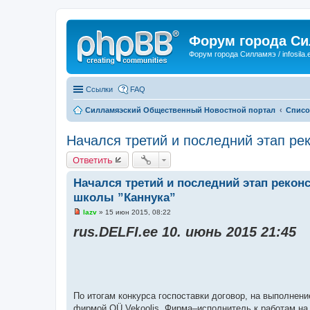
Форум города С
Форум города Силламяэ / infosila.
Ссылки
FAQ
Силламяэский Общественный Новостной портал
Списо
Начался третий и последний этап ре
Ответить
Начался третий и последний этап реко
школы ”Каннука”
lazv
»
15 июн 2015, 08:22
Н
е
rus.DELFI.ee 10. июнь 2015 21:45
п
р
о
ч
и
т
а
н
По итогам конкурса госпоставки договор, на выполнени
н
фирмой OÜ Vekoolis. Фирма–исполнитель к работам на
о