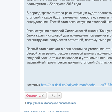
е
планируется к 22 августа 2015 года.
с
о
о
В период третьего этапа реконструкции будет полнос
б
столовой и кафе будут заменены полностью, стены и 
щ
е
оборудование. Третий этап реконструкции столовой шко
н
и
е
Реконструкция столовой Силламяэской школы ”Каннука”
блока кухни и столовой для приведения помещения в с
реконструкция получается затратной, поэтому было ре
Первый этап включал в себя работы по утеплению стен
Второй этап реконструкции столовой школы закончился
пищевой блок, а также приобрели и установили всё не
масштабный проект реконструкции столовой Силламяэс
источник
http://rus.delfi.ee/daily/virumaa/nacha ... d=716
Ответить
Вернуться в «Городское образование»