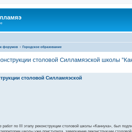
илламяэ
ee
к форумов
Городское образование
конструкции столовой Силламяэской школы ”Ка
нструкции столовой Силламяэской
е работ по III этапу реконструкции столовой школы «Каннука», был подп
 территории школы уже приступила, завершение реконструкции столовой