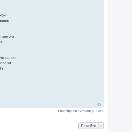
ной
новое
я ремонт
о
удования.
ровали
ть
1 сообщение • Страница
1
из
1
Перейти