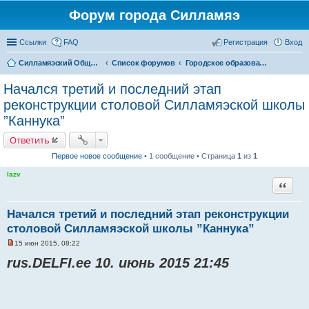
Форум города Силламяэ
Ссылки
FAQ
Регистрация
Вход
Силламяэский Общественный Новостной портал
Список форумов
Городское образование
Начался третий и последний этап
реконструкции столовой Силламяэской школы
”Каннука”
Ответить
Первое новое сообщение
• 1 сообщение • Страница
1
из
1
lazv
Цитата
Начался третий и последний этап реконструкции
столовой Силламяэской школы ”Каннука”
15 июн 2015, 08:22
Н
е
rus.DELFI.ee 10. июнь 2015 21:45
п
р
о
ч
и
т