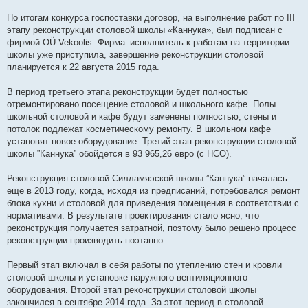
а
н
По итогам конкурса госпоставки договор, на выполнение работ по III
н
этапу реконструкции столовой школы «Каннука», был подписан с
о
е
фирмой OÜ Vekoolis. Фирма–исполнитель к работам на территории
с
школы уже приступила, завершение реконструкции столовой
о
о
планируется к 22 августа 2015 года.
б
щ
е
В период третьего этапа реконструкции будет полностью
н
отремонтировано посещение столовой и школьного кафе. Полы
и
е
школьной столовой и кафе будут заменены полностью, стены и
потолок подлежат косметическому ремонту. В школьном кафе
установят новое оборудование. Третий этап реконструкции столовой
школы ”Каннука” обойдется в 93 965,26 евро (с НСО).
Реконструкция столовой Силламяэской школы ”Каннука” началась
еще в 2013 году, когда, исходя из предписаний, потребовался ремонт
блока кухни и столовой для приведения помещения в соответствии с
нормативами. В результате проектирования стало ясно, что
реконструкция получается затратной, поэтому было решено процесс
реконструкции производить поэтапно.
Первый этап включал в себя работы по утеплению стен и кровли
столовой школы и установке наружного вентиляционного
оборудования. Второй этап реконструкции столовой школы
закончился в сентябре 2014 года. За этот период в столовой