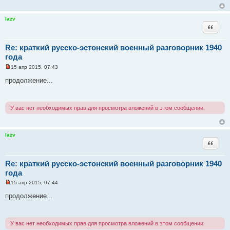
а
н
н
lazv
о
Цитата
е
с
о
Re: краткий русско-эстонский военный разговорник 1940
о
б
года
щ
е
15 апр 2015, 07:43
Н
н
е
и
продолжение...
п
е
р
о
ч
У вас нет необходимых прав для просмотра вложений в этом сообщении.
и
т
а
н
н
lazv
о
Цитата
е
с
о
Re: краткий русско-эстонский военный разговорник 1940
о
б
года
щ
е
15 апр 2015, 07:44
Н
н
е
и
продолжение...
п
е
р
о
ч
У вас нет необходимых прав для просмотра вложений в этом сообщении.
и