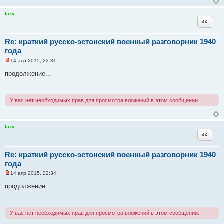
а
н
н
lazv
о
Цитата
е
с
о
Re: краткий русско-эстонский военный разговорник 1940
о
б
года
щ
е
14 апр 2015, 22:31
Н
н
е
и
продолжение...
п
е
р
о
ч
У вас нет необходимых прав для просмотра вложений в этом сообщении.
и
т
а
н
н
lazv
о
Цитата
е
с
о
Re: краткий русско-эстонский военный разговорник 1940
о
б
года
щ
е
14 апр 2015, 22:34
Н
н
е
и
продолжение...
п
е
р
о
ч
У вас нет необходимых прав для просмотра вложений в этом сообщении.
и
т