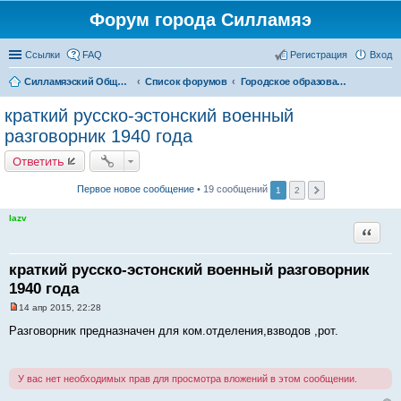
Форум города Силламяэ
Ссылки
FAQ
Регистрация
Вход
Силламяэский Общественный Новостной портал
Список форумов
Городское образование
краткий русско-эстонский военный
разговорник 1940 года
Ответить
Первое новое сообщение
• 19 сообщений
1
2
lazv
Цитата
краткий русско-эстонский военный разговорник
1940 года
14 апр 2015, 22:28
Н
е
Разговорник предназначен для ком.отделения,взводов ,рот.
п
р
о
ч
У вас нет необходимых прав для просмотра вложений в этом сообщении.
и
т