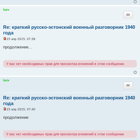
а
н
н
lazv
о
Цитата
е
с
о
Re: краткий русско-эстонский военный разговорник 1940
о
б
года
щ
е
15 апр 2015, 07:39
Н
н
е
и
продолжение...
п
е
р
о
ч
У вас нет необходимых прав для просмотра вложений в этом сообщении.
и
т
а
н
н
lazv
о
Цитата
е
с
о
Re: краткий русско-эстонский военный разговорник 1940
о
б
года
щ
е
15 апр 2015, 07:40
Н
н
е
и
продолжение
п
е
р
о
ч
У вас нет необходимых прав для просмотра вложений в этом сообщении.
и
т