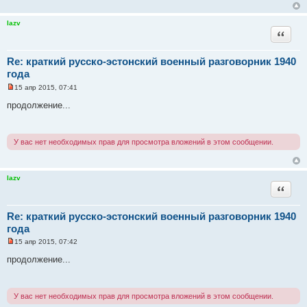
а
н
н
lazv
о
Цитата
е
с
о
Re: краткий русско-эстонский военный разговорник 1940
о
б
года
щ
е
15 апр 2015, 07:41
Н
н
е
и
продолжение...
п
е
р
о
ч
У вас нет необходимых прав для просмотра вложений в этом сообщении.
и
т
а
н
н
lazv
о
Цитата
е
с
о
Re: краткий русско-эстонский военный разговорник 1940
о
б
года
щ
е
15 апр 2015, 07:42
Н
н
е
и
продолжение...
п
е
р
о
ч
У вас нет необходимых прав для просмотра вложений в этом сообщении.
и
т