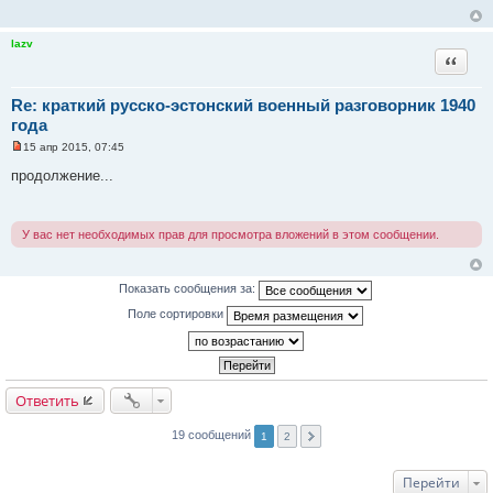
т
а
н
н
lazv
о
Цитата
е
с
о
Re: краткий русско-эстонский военный разговорник 1940
о
б
года
щ
е
15 апр 2015, 07:45
Н
н
е
и
продолжение...
п
е
р
о
ч
У вас нет необходимых прав для просмотра вложений в этом сообщении.
и
т
а
н
Показать сообщения за:
н
о
Поле сортировки
е
с
о
о
б
щ
е
Ответить
н
и
е
19 сообщений
1
2
Перейти