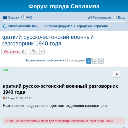
Форум города Силламяэ
Ссылки
FAQ
Регистрация
Вход
Силламяэский Общественный Новостной портал
Список форумов
Городское образование
краткий русско-эстонский военный
разговорник 1940 года
Ответить
Первое новое сообщение
• 19 сообщений
1
2
lazv
Цитата
краткий русско-эстонский военный разговорник
1940 года
14 апр 2015, 22:28
Н
е
Разговорник предназначен для ком.отделения,взводов ,рот.
п
р
о
ч
У вас нет необходимых прав для просмотра вложений в этом сообщении.
и
т