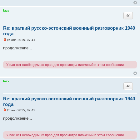
а
н
н
lazv
о
Цитата
е
с
о
Re: краткий русско-эстонский военный разговорник 1940
о
б
года
щ
е
15 апр 2015, 07:41
Н
н
е
и
продолжение...
п
е
р
о
ч
У вас нет необходимых прав для просмотра вложений в этом сообщении.
и
т
а
н
н
lazv
о
Цитата
е
с
о
Re: краткий русско-эстонский военный разговорник 1940
о
б
года
щ
е
15 апр 2015, 07:42
Н
н
е
и
продолжение...
п
е
р
о
ч
У вас нет необходимых прав для просмотра вложений в этом сообщении.
и
т