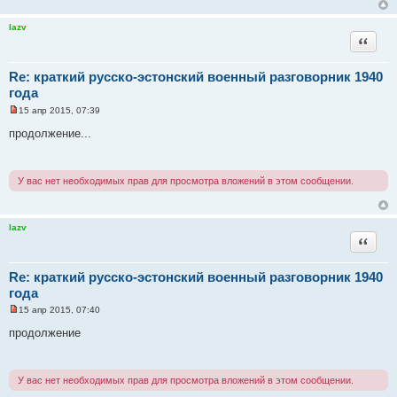
а
н
н
lazv
о
Цитата
е
с
о
Re: краткий русско-эстонский военный разговорник 1940
о
б
года
щ
е
15 апр 2015, 07:39
Н
н
е
и
продолжение...
п
е
р
о
ч
У вас нет необходимых прав для просмотра вложений в этом сообщении.
и
т
а
н
н
lazv
о
Цитата
е
с
о
Re: краткий русско-эстонский военный разговорник 1940
о
б
года
щ
е
15 апр 2015, 07:40
Н
н
е
и
продолжение
п
е
р
о
ч
У вас нет необходимых прав для просмотра вложений в этом сообщении.
и
т