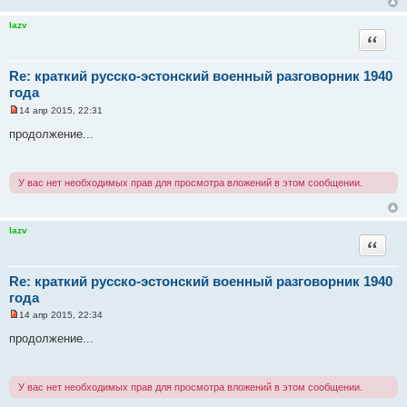
а
н
н
lazv
о
Цитата
е
с
о
Re: краткий русско-эстонский военный разговорник 1940
о
б
года
щ
е
14 апр 2015, 22:31
Н
н
е
и
продолжение...
п
е
р
о
ч
У вас нет необходимых прав для просмотра вложений в этом сообщении.
и
т
а
н
н
lazv
о
Цитата
е
с
о
Re: краткий русско-эстонский военный разговорник 1940
о
б
года
щ
е
14 апр 2015, 22:34
Н
н
е
и
продолжение...
п
е
р
о
ч
У вас нет необходимых прав для просмотра вложений в этом сообщении.
и
т