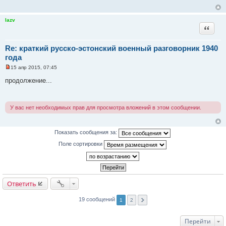
т
а
н
н
lazv
о
Цитата
е
с
о
Re: краткий русско-эстонский военный разговорник 1940
о
б
года
щ
е
15 апр 2015, 07:45
Н
н
е
и
продолжение...
п
е
р
о
ч
У вас нет необходимых прав для просмотра вложений в этом сообщении.
и
т
а
н
Показать сообщения за:
н
о
Поле сортировки
е
с
о
о
б
щ
е
Ответить
н
и
е
19 сообщений
1
2
Перейти