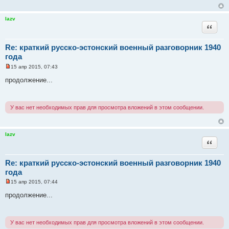
а
н
н
lazv
о
Цитата
е
с
о
Re: краткий русско-эстонский военный разговорник 1940
о
б
года
щ
е
15 апр 2015, 07:43
Н
н
е
и
продолжение...
п
е
р
о
ч
У вас нет необходимых прав для просмотра вложений в этом сообщении.
и
т
а
н
н
lazv
о
Цитата
е
с
о
Re: краткий русско-эстонский военный разговорник 1940
о
б
года
щ
е
15 апр 2015, 07:44
Н
н
е
и
продолжение...
п
е
р
о
ч
У вас нет необходимых прав для просмотра вложений в этом сообщении.
и