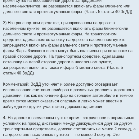
время суток на неосвещенной дороге за пределами
населенныхпунктов, не разрешается включать фары ближнего или
дальнего света и противотуманные фары. (Часть 5 статьи 40 ЗоДД)
3) На транспортном средстве, припаркованном на дороге в
населенном пункте, не разрешается включать фары ближнегоили
дальнего света и противотуманные фары. На транспортном
средстве, сделавшем остановку на дороге в населенном пункте,
запрещается включать фары дальнего света и противотуманные
фары. Фары ближнего света могут быть включены при остановке на
правой стороне дороги. На транспортном средстве, сделавшем
остановку на левой стороне дороги в населенном пункте,
запрещается включать также и фары ближнего света. (Часть 5
статьи 40 ЗоДД)
Комментарий: ЗоДД уточняет и более доступно оговаривает
использование световых приборов в различных условиях дорожного
движения, так как включение фар на стоящем автомобиле в тёмное
время суток может оказаться опасным и легко может ввести в
заблуждение других участников дорожногодвижения.
4.
На дороге в населенном пункте время, затраченное в нормальных
условиях на проезд дистанции между движущимися друг за другом
транспортными средствами, должно составлять не менее 2 секунд, а
на дороге вне населенных пунктов — не менее 3 секунд. Это