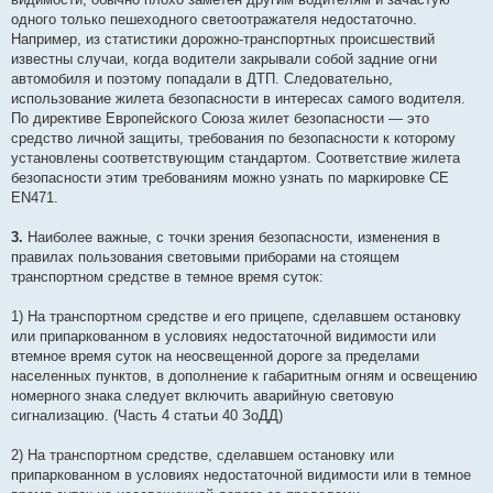
одного только пешеходного светоотражателя недостаточно.
Например, из статистики дорожно-транспортных происшествий
известны случаи, когда водители закрывали собой задние огни
автомобиля и поэтому попадали в ДТП. Следовательно,
использование жилета безопасности в интересах самого водителя.
По директиве Европейского Союза жилет безопасности — это
средство личной защиты, требования по безопасности к которому
установлены соответствующим стандартом. Соответствие жилета
безопасности этим требованиям можно узнать по маркировке CE
EN471.
3.
Наиболее важные, с точки зрения безопасности, изменения в
правилах пользования световыми приборами на стоящем
транспортном средстве в темное время суток:
1) На транспортном средстве и его прицепе, сделавшем остановку
или припаркованном в условиях недостаточной видимости или
втемное время суток на неосвещенной дороге за пределами
населенных пунктов, в дополнение к габаритным огням и освещению
номерного знака следует включить аварийную световую
сигнализацию. (Часть 4 статьи 40 ЗоДД)
2) На транспортном средстве, сделавшем остановку или
припаркованном в условиях недостаточной видимости или в темное