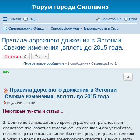
Форум города Силламяэ
Ссылки
FAQ
Регистрация
Вход
Силламяэский Общественный Новостной портал
Список форумов
Безопасность в Силламяэ
Правила дорожного движения в Эстонии
.Свежие изменения ,вплоть до 2015 года.
Ответить
Первое новое сообщение
• 1 сообщение • Страница
1
из
1
lazv
Цитата
Правила дорожного движения в Эстонии
.Свежие изменения ,вплоть до 2015 года.
19 дек 2015, 21:02
Н
е
Некоторые пункты и статьи...
п
р
о
1.
Водителю запрещается во время управления транспортным
ч
средством пользоваться телефоном без специального устройства,
и
т
позволяющего пользоваться им без помощи рук, и держать телефон
а
в руках во время движения транспортного средства. (Пункт 1 части
н