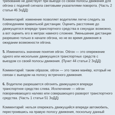
требование не действует при выезде со своей полосы движения для
обгона с подачей сигнала световыми указателями поворота. (Часть 2
статьи 46 ЗоДД)
Комментарий: изменение позволяет водителям легче следить за
соблюдением правильной дистанции. Оценить расстояние до
движущегося впереди транспортного средства в секундах возможно,
а вот оценить его в метрах намного сложнее. Уменьшение дистанции
разрешено только в начале обгона, но не во время движения в
ожидании возможности обгона.
5.
Изменилось значение понятия обгон. Обгон — это опережение
одного или нескольких движущихся транспортных средств с
выездом со своей полосы движения. (Пункт 44 статьи 2 ЗоДД)
Комментарий: таким образом, обгон — это также манёвр, который не
связан с выездом на полосу встречного движения.
6.
Водителю разрешается обгонять движущееся впереди
транспортное средство слева. Исключение — обгон
поворачивающего налево или совершающего разворот транспортного
средства. (Часть 1 статьи 51 ЗоДД)
Комментарий: нельзя опережать движущийся впереди автомобиль,
перестроившись на правую полосу движения, поскольку данный