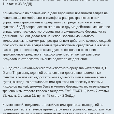
н
11 статьи 33 ЗоДД)
о
е
с
Комментарий: по сравнению с действующими правилами запрет на
о
использование мобильного телефона распространяется и при
о
б
управлении транспортным средством за пределами населённых
щ
пунктов. ЗоДД запрещает также любые другие действия, мешающие
е
н
управлению транспортного средства и ухудшающие безопасность
и
движения. Акцент делается на использовании мобильного
е
телефона,как на самом распространённом действии, которое создаёт
опасность во время управления транспортным средством. На время
разговора по телефону рекомендуется безопасно остановить
транспортное средство в подходящем месте, так как разговор
безусловно отвлекаетвнимание водителя от движения.
2.
Водитель механического транспортного средства категории B, C,
D или T при вынужденной остановке на дороге вне населенных
пунктов в условиях недостаточной видимости или в темное время
суток, выходя из автомобиля или трактора на проезжую часть и
находясь на ней, должен быть в жилете безопасности, отвечающем
требованиям второго класса стандарта EVS-EN471. (Часть 7 статьи
33, часть 2 статьи 11, пункт 48 статьи 2 ЗоДД)
Комментарий: водитель автомобиля или трактора, вышедший на
проезжую часть в тёмное время суток или в условиях недостаточной
видимости, обычно плохо заметен другим водителям и зачастую