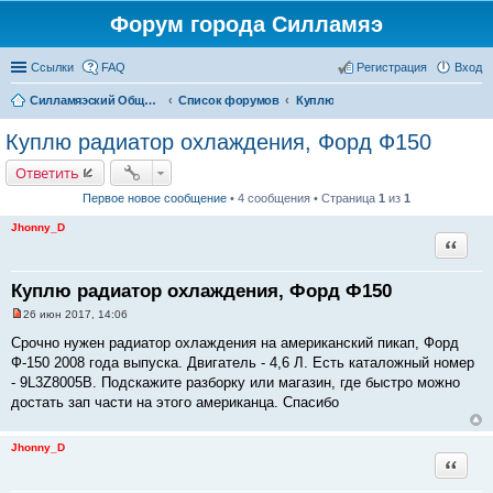
Форум города Силламяэ
Ссылки
FAQ
Регистрация
Вход
Силламяэский Общественный Новостной портал
Список форумов
Куплю
Куплю радиатор охлаждения, Форд Ф150
Ответить
Первое новое сообщение
• 4 сообщения • Страница
1
из
1
Jhonny_D
Цитата
Куплю радиатор охлаждения, Форд Ф150
26 июн 2017, 14:06
Н
е
Срочно нужен радиатор охлаждения на американский пикап, Форд
п
Ф-150 2008 года выпуска. Двигатель - 4,6 Л. Есть каталожный номер
р
о
- 9L3Z8005B. Подскажите разборку или магазин, где быстро можно
ч
достать зап части на этого американца. Спасибо
и
т
а
н
Jhonny_D
н
Цитата
о
е