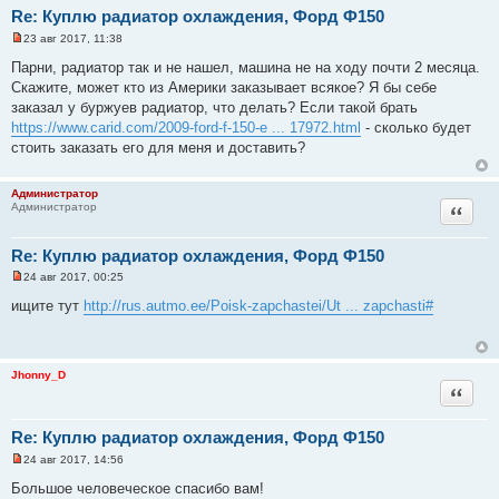
с
Re: Куплю радиатор охлаждения, Форд Ф150
о
о
23 авг 2017, 11:38
б
Н
щ
е
Парни, радиатор так и не нашел, машина не на ходу почти 2 месяца.
е
п
н
Скажите, может кто из Америки заказывает всякое? Я бы себе
р
и
о
заказал у буржуев радиатор, что делать? Если такой брать
е
ч
https://www.carid.com/2009-ford-f-150-e ... 17972.html
- сколько будет
и
т
стоить заказать его для меня и доставить?
а
н
н
Администратор
о
Цитата
Администратор
е
с
о
о
Re: Куплю радиатор охлаждения, Форд Ф150
б
щ
24 авг 2017, 00:25
Н
е
е
н
ищите тут
http://rus.autmo.ee/Poisk-zapchastei/Ut ... zapchasti#
п
и
р
е
о
ч
и
Jhonny_D
т
Цитата
а
н
н
Re: Куплю радиатор охлаждения, Форд Ф150
о
е
24 авг 2017, 14:56
с
Н
о
е
Большое человеческое спасибо вам!
о
п