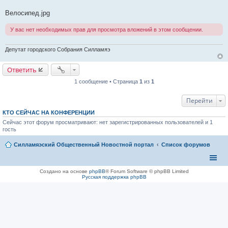
с
о
Велосипед.jpg
о
б
щ
У вас нет необходимых прав для просмотра вложений в этом сообщении.
е
н
и
Депутат городского Собрания Силламяэ
е
Ответить
1 сообщение • Страница
1
из
1
Перейти
КТО СЕЙЧАС НА КОНФЕРЕНЦИИ
Сейчас этот форум просматривают: нет зарегистрированных пользователей и 1
гость
Силламяэский Общественный Новостной портал
Список форумов
Создано на основе
phpBB
® Forum Software © phpBB Limited
Русская поддержка phpBB