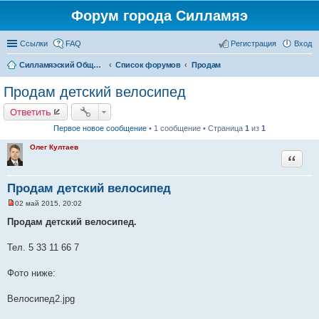
Форум города Силламяэ
Ссылки
FAQ
Регистрация
Вход
Силламяэский Общественный Новостной портал
Список форумов
Продам
Продам детский велосипед
Ответить
Первое новое сообщение
• 1 сообщение • Страница
1
из
1
Олег Култаев
Цитата
Продам детский велосипед
02 май 2015, 20:02
Н
е
Продам детский велосипед.
п
р
о
Тел. 5 33 11 66 7
ч
и
т
Фото ниже:
а
н
н
Велосипед2.jpg
о
е