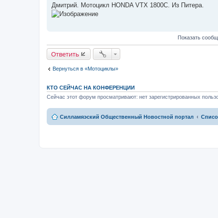
е
Дмитрий. Мотоцикл HONDA VTX 1800C. Из Питера.
о
п
е
р
с
о
о
ч
о
и
б
Показать сообщ
т
щ
а
е
н
н
Ответить
н
и
о
е
е
Вернуться в «Мотоциклы»
с
о
о
КТО СЕЙЧАС НА КОНФЕРЕНЦИИ
б
щ
Сейчас этот форум просматривают: нет зарегистрированных пользо
е
н
и
Силламяэский Общественный Новостной портал
Списо
е