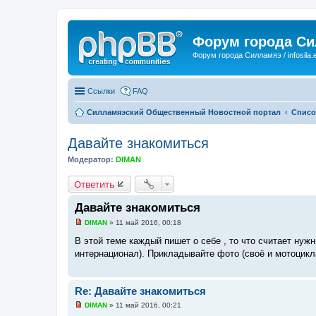
Форум города С
Форум города Силламяэ / infosila.
Ссылки
FAQ
Силламяэский Общественный Новостной портал
Списо
Давайте знакомиться
Модератор:
DIMAN
Ответить
Давайте знакомиться
DIMAN
»
11 май 2016, 00:18
Н
е
В этой теме каждый пишет о себе , то что считает нужн
п
интернационал). Прикладывайте фото (своё и мотоцикл
р
о
ч
и
т
Re: Давайте знакомиться
а
DIMAN
»
11 май 2016, 00:21
н
Н
н