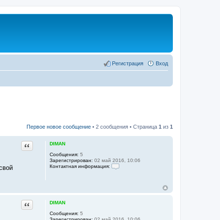
Регистрация
Вход
Первое новое сообщение
• 2 сообщения • Страница
1
из
1
Цитата
DIMAN
Сообщения:
5
Зарегистрирован:
02 май 2016, 10:06
Контактная информация:
 свой
К
о
н
т
а
к
Цитата
DIMAN
т
Сообщения:
5
н
Зарегистрирован:
02 май 2016, 10:06
а