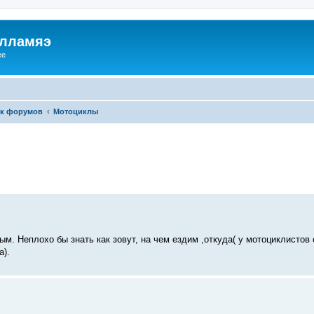
илламяэ
ee
к форумов
Мотоциклы
ым. Неплохо бы знать как зовут, на чем ездим ,откуда( у мотоциклистов
а).