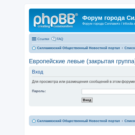
Форум города С
Форум города Силламяэ / infosila.
Ссылки
FAQ
Силламяэский Общественный Новостной портал
Списо
Европейские левые (закрытая группа
Вход
Для просмотра или размещения сообщений в этом форуме 
Пароль:
Силламяэский Общественный Новостной портал
Списо