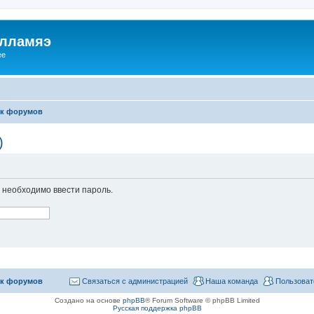
илламяэ
ee
к форумов
)
необходимо ввести пароль.
к форумов
Связаться с администрацией
Наша команда
Пользоват
Создано на основе
phpBB
® Forum Software © phpBB Limited
Русская поддержка phpBB