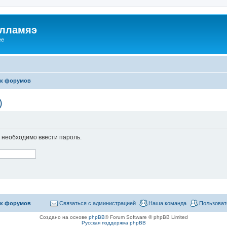
илламяэ
ee
к форумов
)
необходимо ввести пароль.
к форумов
Связаться с администрацией
Наша команда
Пользоват
Создано на основе
phpBB
® Forum Software © phpBB Limited
Русская поддержка phpBB