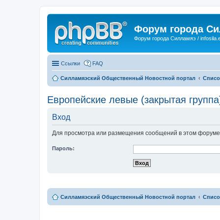
Форум города С
Форум города Силламяэ / infosila.
Ссылки
FAQ
Силламяэский Общественный Новостной портал
Списо
Европейские левые (закрытая группа
Вход
Для просмотра или размещения сообщений в этом форуме 
Пароль:
Силламяэский Общественный Новостной портал
Списо