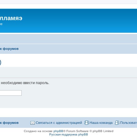
илламяэ
ee
к форумов
)
необходимо ввести пароль.
к форумов
Связаться с администрацией
Наша команда
Пользоват
Создано на основе
phpBB
® Forum Software © phpBB Limited
Русская поддержка phpBB