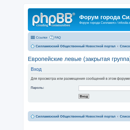
Форум города С
Форум города Силламяэ / infosila.
Ссылки
FAQ
Силламяэский Общественный Новостной портал
Списо
Европейские левые (закрытая группа
Вход
Для просмотра или размещения сообщений в этом форуме 
Пароль:
Силламяэский Общественный Новостной портал
Списо