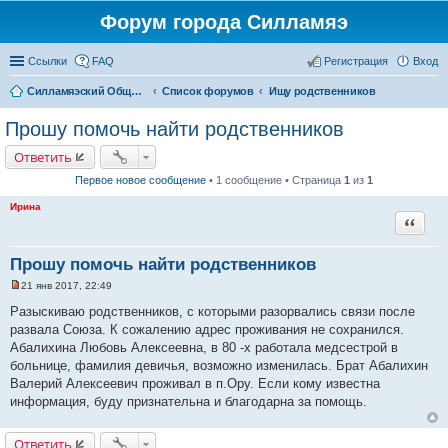
Форум города Силламяэ
Ссылки
FAQ
Регистрация
Вход
Силламяэский Общественный Новостной портал
Список форумов
Ищу родственников
Прошу помочь найти родственников
Ответить
Первое новое сообщение
• 1 сообщение • Страница
1
из
1
Ирина
Цитата
Прошу помочь найти родственников
21 янв 2017, 22:49
Н
е
Разыскиваю родственников, с которыми разорвались связи после
п
развала Союза. К сожалению адрес проживания не сохранился.
р
о
Абалихина Любовь Алексеевна, в 80 -х работала медсестрой в
ч
больнице, фамилия девичья, возможно изменилась. Брат Абалихин
и
т
Валерий Алексеевич проживал в п.Ору. Если кому известна
а
информация, буду признательна и благодарна за помощь.
н
н
о
е
Ответить