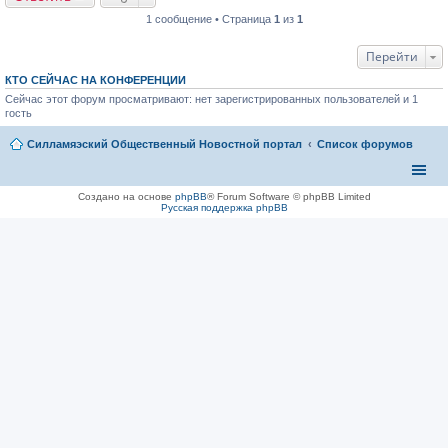
с
о
1 сообщение • Страница
1
из
1
о
б
щ
Перейти
е
н
КТО СЕЙЧАС НА КОНФЕРЕНЦИИ
и
Сейчас этот форум просматривают: нет зарегистрированных пользователей и 1
е
гость
Силламяэский Общественный Новостной портал
Список форумов
Создано на основе
phpBB
® Forum Software © phpBB Limited
Русская поддержка phpBB