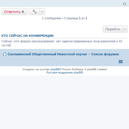
с
о
о
Ответить
б
щ
е
1 сообщение • Страница
1
из
1
н
и
Перейти
е
КТО СЕЙЧАС НА КОНФЕРЕНЦИИ
Сейчас этот форум просматривают: нет зарегистрированных пользователей и 10
гостей
Силламяэский Общественный Новостной портал
Список форумов
Создано на основе
phpBB
® Forum Software © phpBB Limited
Русская поддержка phpBB