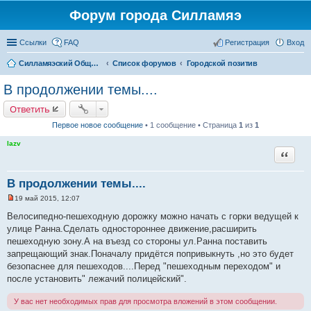
Форум города Силламяэ
Ссылки
FAQ
Регистрация
Вход
Силламяэский Общественный Новостной портал
Список форумов
Городской позитив
В продолжении темы....
Ответить
Первое новое сообщение
• 1 сообщение • Страница
1
из
1
lazv
Цитата
В продолжении темы....
19 май 2015, 12:07
Н
е
Велосипедно-пешеходную дорожку можно начать с горки ведущей к
п
улице Ранна.Сделать одностороннее движение,расширить
р
о
пешеходную зону.А на въезд со стороны ул.Ранна поставить
ч
запрещающий знак.Поначалу придётся попривыкнуть ,но это будет
и
т
безопаснее для пешеходов....Перед "пешеходным переходом" и
а
после установить" лежачий полицейский".
н
н
о
У вас нет необходимых прав для просмотра вложений в этом сообщении.
е