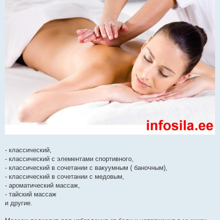
н
о
е
с
о
о
б
щ
е
н
и
е
- классический,
- классический с элементами спортивного,
- классический в сочетании с вакуумным ( баночным),
- классический в сочетании с медовым,
- ароматический массаж,
- тайский массаж
и другие.