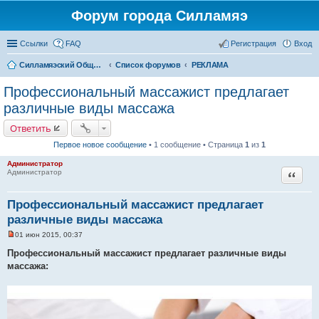
Форум города Силламяэ
Ссылки
FAQ
Регистрация
Вход
Силламяэский Общественный Новостной портал
Список форумов
РЕКЛАМА
Профессиональный массажист предлагает
различные виды массажа
Ответить
Первое новое сообщение
• 1 сообщение • Страница
1
из
1
Администратор
Цитата
Администратор
Профессиональный массажист предлагает
различные виды массажа
01 июн 2015, 00:37
Н
е
Профессиональный массажист предлагает различные виды
п
массажа:
р
о
ч
и
т
а
н