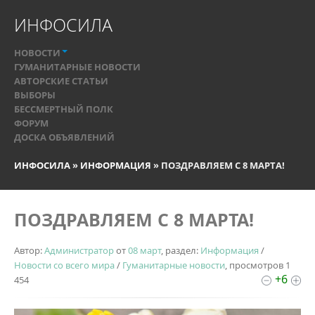
ИНФОСИЛА
НОВОСТИ
ГУМАНИТАРНЫЕ НОВОСТИ
АВТОРСКИЕ СТАТЬИ
ВЫБОРЫ
БЕССМЕРТНЫЙ ПОЛК
ФОРУМ
ДОСКА ОБЪЯВЛЕНИЙ
ИНФОСИЛА
»
ИНФОРМАЦИЯ
» ПОЗДРАВЛЯЕМ С 8 МАРТА!
ПОЗДРАВЛЯЕМ С 8 МАРТА!
Автор:
Администратор
от
08 март
, раздел:
Информация
/
Новости со всего мира
/
Гуманитарные новости
, просмотров 1
+6
454