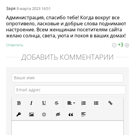
Заря
8 марта 2023 14:51
Администрация, спасибо тебе! Когда вокруг все
опротивело, ласковые и добрые слова поднимают
настроение. Всем женщинам посетителям сайта
желаю солнца, света, уюта и покоя в ваших домах!
+3
Ответить
ДОБАВИТЬ КОММЕНТАРИЙ
Полужирный
Курсив
Подчеркнутый
Зачеркнутый
Выравнивание
Нумерованный спи
Маркированны
Вставит
Вставить защищенную ссылку
Вставить изображение
Вставить смайлик
Вставка скрытого текста
Вставка цитаты
Вставка спойлера