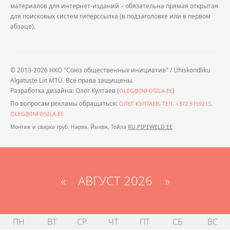
материалов для интернет-изданий – обязательна прямая открытая
для поисковых систем гиперссылка (в подзаголовке или в первом
абзаце).
© 2013-2026 НКО "Союз общественных инициатив" / Ühiskondliku
Algatuste Liit MTÜ. Все права защищены.
Разработка дизайна: Олег Култаев (
)
OLEG@INFOSILA.EE
По вопросам рекламы обращаться:
ОЛЕГ КУЛТАЕВ, ТЕЛ. +372 5159215,
OLEG@INFOSILA.EE
RU.PIPEWELD.EE
Монтаж и сварка труб: Нарва, Йыхви, Тойла
«
АВГУСТ 2026 »
ПН
ВТ
СР
ЧТ
ПТ
СБ
ВС