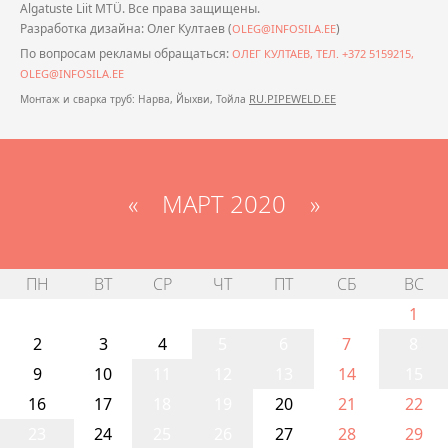
Algatuste Liit MTÜ. Все права защищены.
Разработка дизайна: Олег Култаев (
)
OLEG@INFOSILA.EE
По вопросам рекламы обращаться:
ОЛЕГ КУЛТАЕВ, ТЕЛ. +372 5159215,
OLEG@INFOSILA.EE
RU.PIPEWELD.EE
Монтаж и сварка труб: Нарва, Йыхви, Тойла
«
МАРТ 2020
»
ПН
ВТ
СР
ЧТ
ПТ
СБ
ВС
1
2
3
4
5
6
7
8
9
10
11
12
13
14
15
16
17
18
19
20
21
22
23
24
25
26
27
28
29