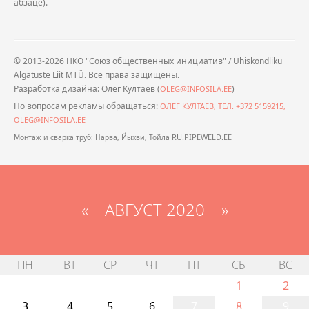
абзаце).
© 2013-2026 НКО "Союз общественных инициатив" / Ühiskondliku
Algatuste Liit MTÜ. Все права защищены.
Разработка дизайна: Олег Култаев (
)
OLEG@INFOSILA.EE
По вопросам рекламы обращаться:
ОЛЕГ КУЛТАЕВ, ТЕЛ. +372 5159215,
OLEG@INFOSILA.EE
RU.PIPEWELD.EE
Монтаж и сварка труб: Нарва, Йыхви, Тойла
«
АВГУСТ 2020
»
ПН
ВТ
СР
ЧТ
ПТ
СБ
ВС
1
2
3
4
5
6
7
8
9