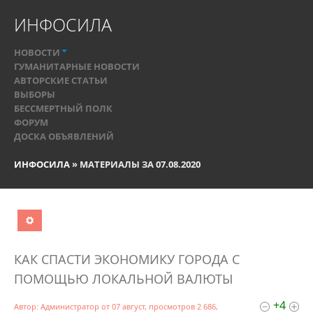
ИНФОСИЛА
НОВОСТИ
ГУМАНИТАРНЫЕ НОВОСТИ
АВТОРСКИЕ СТАТЬИ
ВЫБОРЫ
БЕССМЕРТНЫЙ ПОЛК
ФОРУМ
ДОСКА ОБЪЯВЛЕНИЙ
ИНФОСИЛА
» МАТЕРИАЛЫ ЗА 07.08.2020
КАК СПАСТИ ЭКОНОМИКУ ГОРОДА С
дате
популярности
посещаемости
комментариям
алфавиту
ПОМОЩЬЮ ЛОКАЛЬНОЙ ВАЛЮТЫ
+4
Автор:
Администратор
от
07 август
, просмотров 2 686,