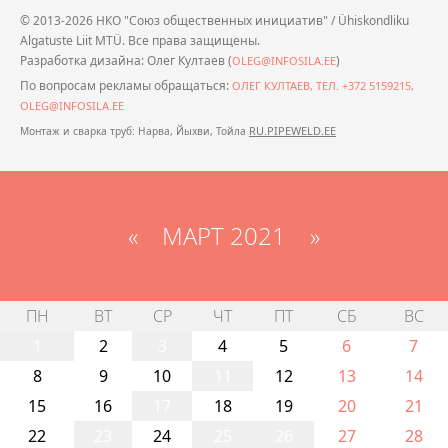
© 2013-2026 НКО "Союз общественных инициатив" / Ühiskondliku
Algatuste Liit MTÜ. Все права защищены.
Разработка дизайна: Олег Култаев (
)
OLEG@INFOSILA.EE
По вопросам рекламы обращаться:
ОЛЕГ КУЛТАЕВ, ТЕЛ. +372 5159215,
OLEG@INFOSILA.EE
RU.PIPEWELD.EE
Монтаж и сварка труб: Нарва, Йыхви, Тойла
«
МАРТ 2021
»
ПН
ВТ
СР
ЧТ
ПТ
СБ
ВС
1
2
3
4
5
6
7
8
9
10
11
12
13
14
15
16
17
18
19
20
21
22
23
24
25
26
27
28