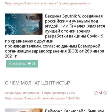
Информация
/
Новости со всего мира
/
Гуманитарные новости
Вакцина Sputnik V, созданная
российскими учеными под
эгидой НИИ Гамалея, является
лучшей с точки зрения
разработки вакцины Covid-19
по сравнению с другими
производителями, согласно данным Всемирной
организации здравоохранения (ВОЗ) от 26 января
2021 г....
Подробнее
96
О ЧЁМ МОЛЧАТ ЦЕНТРИСТЫ?
-3
Автор:
Администратор
от
11 март
, просмотров 2 927,
Информация
/
Новости Эстонии
/
Авторские
/
ВЫБОРЫ
Раймонд Кальюлайд, бывший