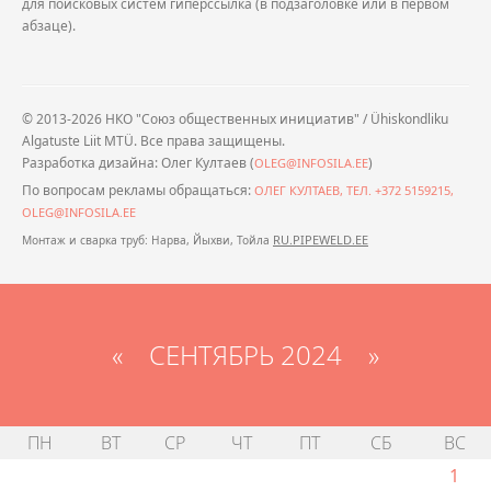
для поисковых систем гиперссылка (в подзаголовке или в первом
абзаце).
© 2013-2026 НКО "Союз общественных инициатив" / Ühiskondliku
Algatuste Liit MTÜ. Все права защищены.
Разработка дизайна: Олег Култаев (
)
OLEG@INFOSILA.EE
По вопросам рекламы обращаться:
ОЛЕГ КУЛТАЕВ, ТЕЛ. +372 5159215,
OLEG@INFOSILA.EE
RU.PIPEWELD.EE
Монтаж и сварка труб: Нарва, Йыхви, Тойла
«
СЕНТЯБРЬ 2024
»
ПН
ВТ
СР
ЧТ
ПТ
СБ
ВС
1