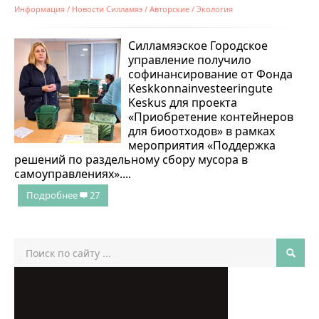
Информация
/
Новости Силламяэ
/
Авторские
/
Экология
Силламяэское Городское
управление получило
софинансирование от Фонда
Keskkonnainvesteeringute
Keskus для проекта
«Приобретение контейнеров
для биоотходов» в рамках
мероприятия «Поддержка
решений по раздельному сбору мусора в
самоуправлениях»....
Подробнее
27