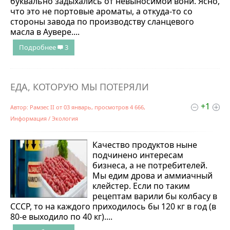
буквально задыхались от невыносимой вони. Ясно,
что это не портовые ароматы, а откуда-то со
стороны завода по производству сланцевого
масла в Аувере....
Подробнее
3
ЕДА, КОТОРУЮ МЫ ПОТЕРЯЛИ
+1
Автор:
Рамзес II
от
03 январь
, просмотров 4 666,
Информация
/
Экология
Качество продуктов ныне
подчинено интересам
бизнеса, а не потребителей.
Мы едим дрова и аммиачный
клейстер. Если по таким
рецептам варили бы колбасу в
СССР, то на каждого приходилось бы 120 кг в год (в
80-е выходило по 40 кг)....