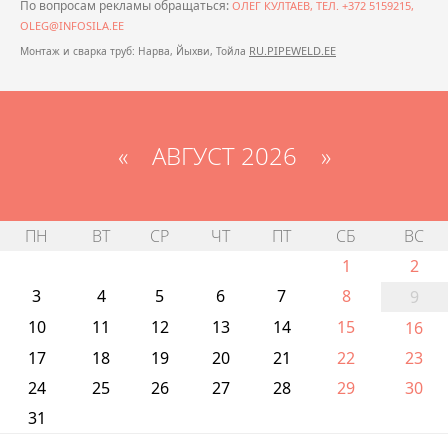
По вопросам рекламы обращаться:
ОЛЕГ КУЛТАЕВ, ТЕЛ. +372 5159215,
OLEG@INFOSILA.EE
RU.PIPEWELD.EE
Монтаж и сварка труб: Нарва, Йыхви, Тойла
«
АВГУСТ 2026 »
ПН
ВТ
СР
ЧТ
ПТ
СБ
ВС
1
2
3
4
5
6
7
8
9
10
11
12
13
14
15
16
17
18
19
20
21
22
23
24
25
26
27
28
29
30
31