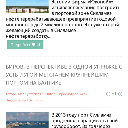
Эстонии фирма «Юконойл»
изъявляет желание построить
в портовой зоне Силламяэ
нефтеперерабатывающее предприятие годовой
мощностью до 2 миллионов тонн. Это уже второй
желающий создать в Силламяэ
нефтепереработку....
Подробнее
14
БИРОВ: В ПЕРСПЕКТИВЕ В ОДНОЙ УПРЯЖКЕ С
УСТЬ-ЛУГОЙ МЫ СТАНЕМ КРУПНЕЙШИМ
ПОРТОМ НА БАЛТИКЕ
+1
Автор:
Олег Култаев
от
16 январь
, просмотров 3 473,
Информация
/
Экология
В 2013 году порт Силламяэ
продолжал наращивать свой
грузооборот. За год через