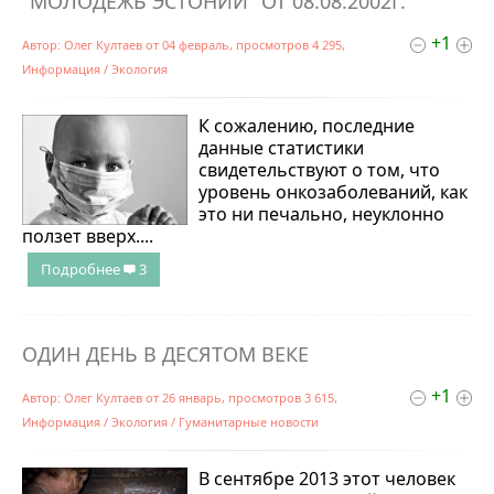
"МОЛОДЕЖЬ ЭСТОНИИ" ОТ 08.08.2002Г.
+1
Автор:
Олег Култаев
от
04 февраль
, просмотров 4 295,
Информация
/
Экология
К сожалению, последние
данные статистики
свидетельствуют о том, что
уровень онкозаболеваний, как
это ни печально, неуклонно
ползет вверх....
Подробнее
3
ОДИН ДЕНЬ В ДЕСЯТОМ ВЕКЕ
+1
Автор:
Олег Култаев
от
26 январь
, просмотров 3 615,
Информация
/
Экология
/
Гуманитарные новости
В сентябре 2013 этот человек