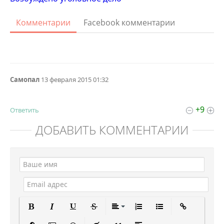
Комментарии
Facebook комментарии
Самопал
13 февраля 2015 01:32
+9
Ответить
ДОБАВИТЬ КОММЕНТАРИЙ
Полужирный
Курсив
Подчеркнутый
Зачеркнутый
Выравнивание
Нумерованный спи
Маркированны
Вставит