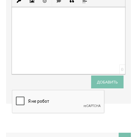
Вставить защищенную ссылку
Вставить изображение
Вставить смайлик
Вставка скрытого текста
Вставка цитаты
Вставка спойлера
0
ДОБАВИТЬ