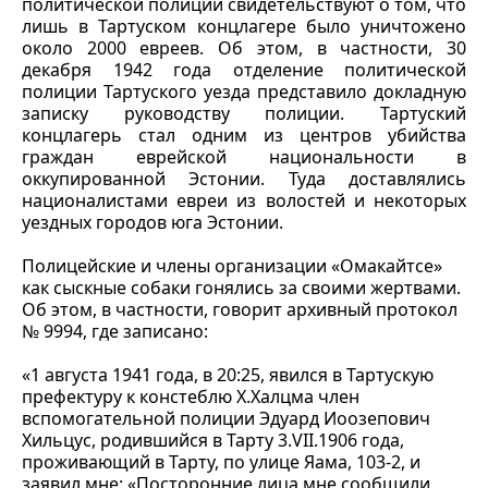
политической полиции свидетельствуют о том, что
лишь в Тартуском концлагере было уничтожено
около 2000 евреев. Об этом, в частности, 30
декабря 1942 года отделение политической
полиции Тартуского уезда представило докладную
записку руководству полиции. Тартуский
концлагерь стал одним из центров убийства
граждан еврейской национальности в
оккупированной Эстонии. Туда доставлялись
националистами евреи из волостей и некоторых
уездных городов юга Эстонии.
Полицейские и члены организации «Омакайтсе»
как сыскные собаки гонялись за своими жертвами.
Об этом, в частности, говорит архивный протокол
№ 9994, где записано:
«1 августа 1941 года, в 20:25, явился в Тартускую
префектуру к констеблю Х.Халцма член
вспомогательной полиции Эдуард Иоозепович
Хильцус, родившийся в Тарту 3.VII.1906 года,
проживающий в Тарту, по улице Яама, 103-2, и
заявил мне: «Посторонние лица мне сообщили,