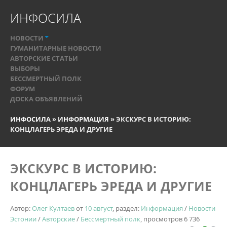
ИНФОСИЛА
НОВОСТИ
ГУМАНИТАРНЫЕ НОВОСТИ
АВТОРСКИЕ СТАТЬИ
ВЫБОРЫ
БЕССМЕРТНЫЙ ПОЛК
ФОРУМ
ДОСКА ОБЪЯВЛЕНИЙ
ИНФОСИЛА
»
ИНФОРМАЦИЯ
» ЭКСКУРС В ИСТОРИЮ:
КОНЦЛАГЕРЬ ЭРЕДА И ДРУГИЕ
ЭКСКУРС В ИСТОРИЮ:
КОНЦЛАГЕРЬ ЭРЕДА И ДРУГИЕ
Автор:
Олег Култаев
от
10 август
, раздел:
Информация
/
Новости
Эстонии
/
Авторские
/
Бессмертный полк
, просмотров 6 736