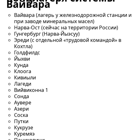
Вайвара
Вайвара (лагерь у железнодорожной станции и
при заводе минеральных масел)
Нарва-Ост (сейчас на территории России)
Гунгербург (Нарва-Йыэсуу)
Эреди (с отдельной «трудовой командой» в
Кохтла)
Голдфилдс
Йыхви
Кунда
Клоога
Кивиыли
Лагеди
Вийвиконна 1
Сонда
Аувере
Азери
Соска
Путки
Кукрузе
Куремяэ