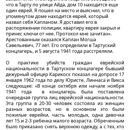
что в Тарту по улице Айда, дом 10 находится еще
один еврей. Я пошел на место и выяснил, что в
упомянутом доме находится еврей, который
назвал себя Капланом. Я доставил его в
распоряжении полиции, квартиру еврея закрыл и
принес ключи от нее. Протокол мне зачитан».
Арестованным оказался Каплан Могша
Савельевич, 77 лет. Его определили в Тартуский
концлагерь, и 5 августа 1941 года расстреляли.
О практике убийств граждан еврейской
национальности в Тартуском концлагере бывший
дежурный офицер Карикоск показал на допросе 17
января 1962 года по делу Юристе, Линнаса и Викса
следующее: «В конце октября или начале ноября
1941 года в концлагерь была поставлена
очередная группа лиц еврейской национальности.
Эта группа в 20-30 человек состояла из женщин
разных возрастов, но в основном это были
пожилые еврейки, часть молодых, одна девочка
лет 15 и 2-3 ребенка малого возраста. Обреченным
было приказано снять верхнюю одежду, а с тех, кто