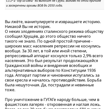
СССР и "сор из избы" ей выносит не с руки. Видимо по этой причине
и засекречены архивы ВОВ до 2050 года.
Вы лжёте, манипулируете и извращаете историю.
Никакой Вы не историк.
О неких злодеяниях сталинского режима обществу
сообщил Хрущёв, до этого общество ничего
такого не знало. По одной простой причине -
широких масс населения репрессии не коснулись
вообще. За 30 лет, в той или иной степени,
репрессивный аппарат коснулся только 2,9% всего
населения. Это был результат продолжающейся
Гражданской войны и внедрения всеобщих и
альтернативных выборов по Конституции 1936
года. Аппарат партии и чиновники испугались за
свои кресла и началось противодействие. Борьба
была нешуточная. Да, пострадали и невинные
тоже.
Про уничтожение в ГУГАГе народу больше, чем в
фашистских лагерях - откровенная и наглая ложь.