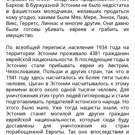
Барков: В буржуазной Эстонии не было недостатка
в фашистских молодчиках, желавших продаться
кому угодно, какими были Мяэ, Мере, Эннок, Лаак,
Викс, Герретс, Линнас и многие другие. Они давно
были готовы убивать евреев и грабить их
имущество.
По всеобщей переписи населения 1934 года на
территории Эстонии проживало 4381 гражданин
еврейской национальности. В последующие годы в
Эстонию стали прибывать евреи из Австрии,
Чехословакии, Польши и других стран, так что в
1941 году здесь насчиталось их более пяти тысяч
человек. Цыган в Эстонии насчитывалось к этому
времени всего около одной тысячи человек. Для
уничтожения этих групп людей гитлеровцы и стали
подготавливать предателей эстонского народа. Но
этого было мало. Уже тогда нацисты знали, что
Эстония станет могилой для других граждан
еврейской национальности, которые сюда буду
доставлены для уничтожения из стран
порабощенной Европы. Так оно впоследствии и