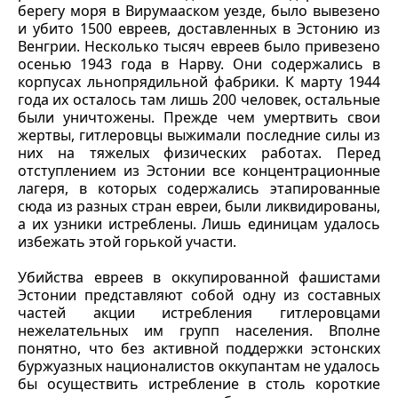
берегу моря в Вирумааском уезде, было вывезено
и убито 1500 евреев, доставленных в Эстонию из
Венгрии. Несколько тысяч евреев было привезено
осенью 1943 года в Нарву. Они содержались в
корпусах льнопрядильной фабрики. К марту 1944
года их осталось там лишь 200 человек, остальные
были уничтожены. Прежде чем умертвить свои
жертвы, гитлеровцы выжимали последние силы из
них на тяжелых физических работах. Перед
отступлением из Эстонии все концентрационные
лагеря, в которых содержались этапированные
сюда из разных стран евреи, были ликвидированы,
а их узники истреблены. Лишь единицам удалось
избежать этой горькой участи.
Убийства евреев в оккупированной фашистами
Эстонии представляют собой одну из составных
частей акции истребления гитлеровцами
нежелательных им групп населения. Вполне
понятно, что без активной поддержки эстонских
буржуазных националистов оккупантам не удалось
бы осуществить истребление в столь короткие