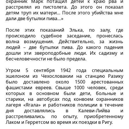
охранник Марк потащил детей к краю рва и
расстрелял из пистолета. До этого он показал
детям труп их матери… После этого убийства мне
дали две бутылки пива…»
После этих показаний Элька, по залу, где
происходило судебное заседание, пронеслась
волна возмущения. Действительно, за жизнь
людей – две бутылки пива. До какого падения
дошли эти звероподобные люди. Их садизму и
бесчеловечности не было предела.
Утром 5 сентября 1942 года специальным
эшелоном из Чехословакии на станцию Разику
было доставлено около 1500 арестованных
фашистами евреев. Свыше 1000 человек, среди
которых в основном были дети, больные и
старики, на автобусах под конвоем охранников
лагеря «Ягала» и работников полиции в течение
дня доставлялись в Калеви-Лийва и
расстреливались по опыту, приобретенному
Лаком и Герретсом во время их поездки в Ригу.