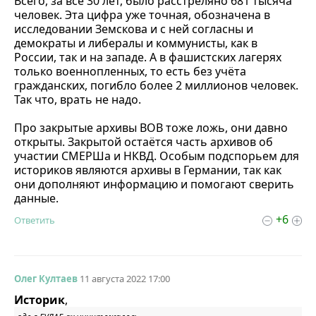
Всего, за все 30 лет, было расстреляно 681 тысяча
человек. Эта цифра уже точная, обозначена в
исследовании Земскова и с ней согласны и
демократы и либералы и коммунисты, как в
России, так и на западе. А в фашистских лагерях
только военнопленных, то есть без учёта
гражданских, погибло более 2 миллионов человек.
Так что, врать не надо.
Про закрытые архивы ВОВ тоже ложь, они давно
открыты. Закрытой остаётся часть архивов об
участии СМЕРШа и НКВД. Особым подспорьем для
историков являются архивы в Германии, так как
они дополняют информацию и помогают сверить
данные.
+6
Ответить
Олег Култаев
11 августа 2022 17:00
Историк
,