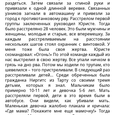
раздеться. Затем связали за спиной руки и
привязали к одной длинной веревке. Связанных
узников загнали в автомашину и привезли за
город к противотанковому рву. Расстрелом первой
группы заключенных руководил Юристе. Тогда
было расстреляно 28 человек. Это были мужчины и
женщины, молодые и старые, все вперемешку. За
каждым расстреливаемым на расстоянии
нескольких шагов стоял охранник с винтовкой. У
меня тоже была своя жертва. Юристе
скомандовал: «Огонь!» По этой команде каждый из
нас выстрелил в свою жертву. Все упали ничком в
грязь на дно рва. Потом мы ходили по трупам, кто
шевелился – того пристреливали. В следующий раз
расстреливали детей… Среди обреченных была
гражданка Ниргитс из Тарту со своими тремя
детьми, которых я знал. Мальчикам было
примерно 10-11 лет и девочка 5-6 лет. Мать
расстреляли первой, дети в это время были в
автобусе. Они видели, как убивали мать.
Маленькая девочка жалобно плакала и кричала:
«Где мама? Покажите мне еще мамочку!» Тогда