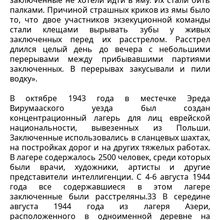
заключенные не хотели идти в яму. Их стали бить
палками. Причиной страшных криков из ямы было
то, что двое участников экзекуционной команды
стали клещами вырывать зубы у живых
заключенных перед их расстрелом. Расстрел
длился целый день до вечера с небольшими
перерывами между прибывавшими партиями
заключенных. В перерывах закусывали и пили
водку».
В октябре 1943 года в местечке Эреда
Вирумааского уезда был создан
концентрационный лагерь для лиц еврейской
национальности, вывезенных из Польши.
Заключенные использовались в сланцевых шахтах,
на постройках дорог и на других тяжелых работах.
В лагере содержалось 2500 человек, среди которых
были врачи, художники, артисты и другие
представители интеллигенции. С 4-6 августа 1944
года все содержавшиеся в этом лагере
заключенные были расстреляны.33 В середине
августа 1944 года из лагеря Азери,
расположенного в одноименной деревне на