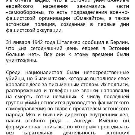
Из отчета видно, что в Эстонии уничтожением
еврейского населения занимались части
«самообороны», то есть подразделения военно-
фашистской организации «Омакайтсе», а также
эстонская полиция, созданная в первые дни
фашистской оккупации.
31 января 1942 года Шталекер сообщил в Берлин,
что «на сегодняшний день евреев в Эстонии
больше нет». Все они к этому времени были
уничтожены.
Среди националистов были непосредственные
убийцы, но были и такие, которые выполняли свое
кровавое дело за письменным столом. Их подписи,
распоряжения и телефонные звонки направляли
на смерть сотни невинных. К числу последней
группы убийц относится руководство фашистского
самоуправления во главе с предателем эстонского
народа Мяэ и бывший директор внутренних дел,
палач особого рода – Ангедус. Именно он
формулировал приказы, по которым проводилась
вся карательная деятельность эстонских