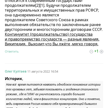
относится к современным государствам-
продолжателям[2][1]. Будучи продолжателем
территориальных и имущественных прав РСФСР,
она одновременно является
продолжателем Советского Союза в рамках
выполнения обязательств по заключённым ранее
двусторонним и многосторонним договорам СССР.
Континуитет (продолжательство) государства
и правопреемство государств — разные явления.
Википедия. Выходит,что Вы лжёте ,мягко говоря.
+1
Ответить
Олег Култаев
11 августа 2022 16:54
Историк
,
Нам всё время пытаются навязать однобокое понимание истории
тех кровавых лет, забывая показывать и злодеяния сталинского
режима , где в ГУЛАГ-ах уничтожалось гораздо большее
количество людей, чем в фашистских концлагерях. Оно и понятно,
ведь современная Россия назвала себя правоприемницей бывшего