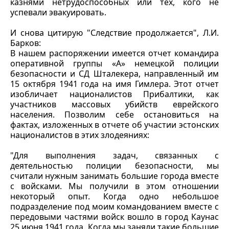
казнями нетрудоспособных или тех, кого не
успевали эвакуировать.
И снова цитирую "Следствие продолжается", Л.И.
Барков:
В нашем распоряжении имеется отчет командира
оперативной группы «А» немецкой полиции
безопасности и СД Шталекера, направленный им
15 октября 1941 года на имя Гимлера. Этот отчет
изобличает националистов Прибалтики, как
участников массовых убийств еврейского
населения. Позволим себе остановиться на
фактах, изложенных в отчете об участии эстонских
националистов в этих злодеяниях:
"Для выполнения задач, связанных с
деятельностью полиции безопасности, мы
считали нужным занимать большие города вместе
с войсками. Мы получили в этом отношении
некоторый опыт. Когда одно небольшое
подразделение под моим командованием вместе с
передовыми частями войск вошло в город Каунас
25 июня 1941 года. Когда мы заняли такие большие