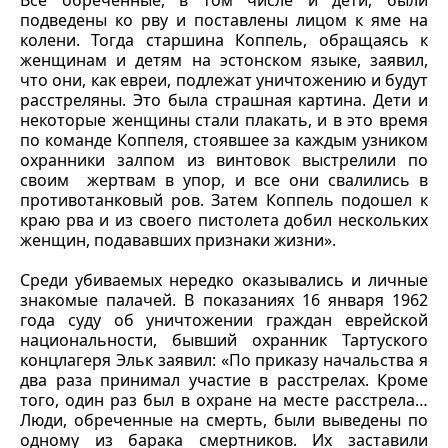
Все обреченные, в том числе и дети, были
подведены ко рву и поставлены лицом к яме на
колени. Тогда старшина Коппель, обращаясь к
женщинам и детям на эстонском языке, заявил,
что они, как евреи, подлежат уничтожению и будут
расстреляны. Это была страшная картина. Дети и
некоторые женщины стали плакать, и в это время
по команде Коппеля, стоявшее за каждым узником
охранники залпом из винтовок выстрелили по
своим жертвам в упор, и все они свалились в
противотанковый ров. Затем Коппель подошел к
краю рва и из своего пистолета добил нескольких
женщин, подававших признаки жизни».
Среди убиваемых нередко оказывались и личные
знакомые палачей. В показаниях 16 января 1962
года суду об уничтожении граждан еврейской
национальности, бывший охранник Тартуского
концлагеря Эльк заявил: «По приказу начальства я
два раза принимал участие в расстрелах. Кроме
того, один раз был в охране на месте расстрела…
Люди, обреченные на смерть, были выведены по
одному из барака смертников. Их заставили