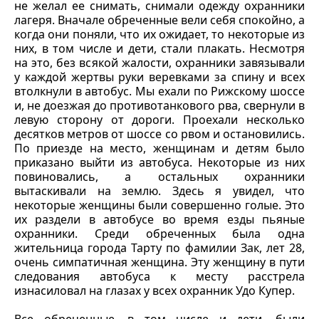
не желал ее снимать, снимали одежду охранники
лагеря. Вначале обреченные вели себя спокойно, а
когда они поняли, что их ожидает, то некоторые из
них, в том числе и дети, стали плакать. Несмотря
на это, без всякой жалости, охранники завязывали
у каждой жертвы руки веревками за спину и всех
втолкнули в автобус. Мы ехали по Рижскому шоссе
и, не доезжая до противотанкового рва, свернули в
левую сторону от дороги. Проехали несколько
десятков метров от шоссе со рвом и остановились.
По приезде на место, женщинам и детям было
приказано выйти из автобуса. Некоторые из них
повиновались, а остальных охранники
вытаскивали на землю. Здесь я увидел, что
некоторые женщины были совершенно голые. Это
их раздели в автобусе во время езды пьяные
охранники. Среди обреченных была одна
жительница города Тарту по фамилии Зак, лет 28,
очень симпатичная женщина. Эту женщину в пути
следования автобуса к месту расстрела
изнасиловал на глазах у всех охранник Удо Купер.