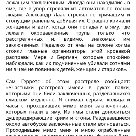
лежащим заключенным. Иногда они находились в
яме, где в упор стреляли из автоматов по голым
людям. Александр Лаак стрелял по кричащим и
стонущим раненым, добивая их. Страшно кричали
женщины и дети, когда они попадали в яму, где
лежали окровавленные трупы только что
расстрелянных и, видимо, знакомых им
заключенных. Недалеко от ямы на склоне холма
стояли главные организаторы этой кровавой
расправы Мере и Бергман, которые спокойно
наблюдали, как их подчиненные убивали сотнями
ни в чем не повинных детей, женщин и стариков».
Сам Герретс об этом расстреле сообщает:
«Участники расстрела имели в руках палки,
которыми они били заключенных, раздевавшихся
слишком медленно. Я снимал серьги, кольца и
часы с проходивших мимо меня заключенных,
которых гнали в яму. Из ямы стали доноситься
душераздирающие крики и стоны. Раздевавшиеся
около автобусов заключенные стали волноваться.
Проходившие мимо меня и мною ограбленные