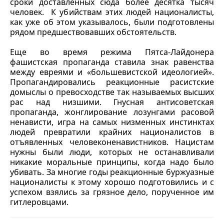
сроки доставленных сюда более десятка тысяч
человек. К убийствам этих людей националисты,
как уже об этом указывалось, были подготовлены
рядом предшествовавших обстоятельств.
Еще во время режима Пятса-Лайдонера
фашистская пропаганда ставила знак равенства
между евреями и «большевистской идеологией».
Пропагандировались реакционные расистские
домыслы о превосходстве так называемых высших
рас над низшими. Гнусная антисоветская
пропаганда, жонглирование лозунгами расовой
ненависти, игра на самых низменных инстинктах
людей превратили крайних националистов в
отъявленных человеконенавистников. Нацистам
нужны были люди, которых не останавливали
никакие моральные принципы, когда надо было
убивать. За многие годы реакционные буржуазные
националисты к этому хорошо подготовились и с
успехом взялись за грязное дело, порученное им
гитлеровцами.