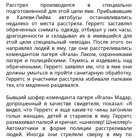
Расстрел производился в специально
подготовленной для этой цели яме. Прибывавшие
в Калеви-Лийва автобусы останавливались
недалеко от места расстрела. Герретс заставлял
обреченных снимать одежду, отбирал у них часы,
драгоценности и складывал их в имевшийся для
этой цели специальный чемодан. После этого он
направлял людей в яму, где они расстреливались
комендантом лагеря «Ягала» Лаком, охранниками
лагеря и полицейскими. Глумясь и издеваясь над
обреченными, Герретс заявлял им, что в яме они
должны умыться и пройти санитарную обработку.
Герретс и участники расстрела избивали палками
тех, кто медленно раздевался.
Бывший шофер коменданта лагеря «Ягала» Мадар,
допрошенный в качестве свидетеля, показал: «Я
видел, что Герретс и еще какие-то чины загоняли
голых женщин, детей и стариков в яму. Герретс
размахивал палкой и кричал: «шнеллер! Шнеллер!»
Автоматчики в форме полиции расстреливали
людей. Иногда они стреляли сверху в яму по