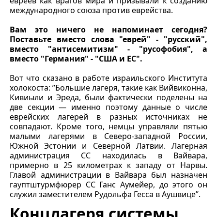
евреев как врагов мира и призывали к созданию
международного союза против еврейства.
Вам это ничего не напоминает сегодня?
Поставьте вместо слова "еврей" - "русский",
вместо "антисемитизм" - "русофобия", а
вместо "Германия" - "США и ЕС".
Вот что сказано в работе израильского Института
холокоста: ”Большие лагеря, такие как Вийвиконна,
Кивиыли и Эреда, были фактически поделены на
две секции — именно поэтому данные о числе
еврейских лагерей в разных источниках не
совпадают. Кроме того, немцы управляли пятью
малыми лагерями в Северо-западной России,
Южной Эстонии и Северной Латвии. Лагерная
администрация СС находилась в Вайвара,
примерно в 25 километрах к западу от Нарвы.
Главой администрации в Вайвара был назначен
гауптштурмфюрер СС Ганс Аумейер, до этого он
служил заместителем Рудольфа Гесса в Аушвице”.
Концлагеря системы