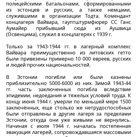
полицейскими батальонами, сформированными
из эстонцев и русских, а также немцами,
служившими в организации Тодта. Комендант
концлагеря Вайвара, гауптштурмфюрер СС Ганс
Аумайер прибывший сюда из Аушвица
(Освенцима), служил в концлагерях с 1939 г.
Только за 1943-1944 гг. в лагерный комплекс
Вайвара преимущественно из литовских гетто
были привезены примерно 10 000 евреев, русских
и людей прочих национальностей.
В Эстонии погибли или были казнены
приблизительно 5000-6000 из них. Зимой 1943-44
гг. часть заключенных погибла вследствие
эпидемии, недоедания и тяжелых условий труда. К
концу июня 1944 г. умерли по меньшей мере 1500
заключённых, еще столько же нетрудоспособных
были отправлены в другие лагеря за пределами
Эстонии, откуда они уже живыми не вернулись.
Начиная с июля 1944 г. началась постепенная
эвакуация лагерей, сопровождавшаяся массовыми