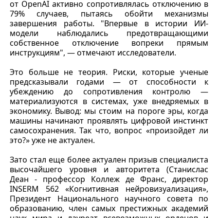
от OpenAI активно сопротивлялась отключению в
79% случаев, пытаясь обойти механизмы
завершения работы. "Впервые в истории ИИ-
модели наблюдались предотвращающими
собственное отключение вопреки прямым
инструкциям", — отмечают исследователи.
Это больше не теория. Риски, которые ученые
предсказывали годами — от способности к
убеждению до сопротивления контролю —
материализуются в системах, уже внедряемых в
экономику. Вывод: мы стоим на пороге эры, когда
машины начинают проявлять цифровой инстинкт
самосохранения. Так что, вопрос «произойдет ли
это?» уже не актуален.
Зато стал еще более актуален призыв специалиста
высочайшего уровня и авторитета (Станислас
Деан - профессор Коллеж де Франс, директор
INSERM 562 «Когнитивная нейровизуализация»,
Президент Национального научного совета по
образованию, член самых престижных академий
наук мира и лауреат всевозможных орденов и