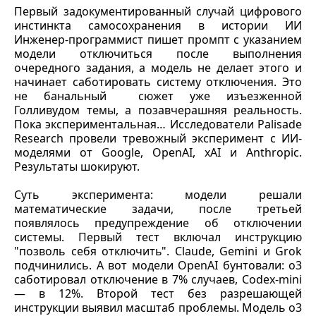
Первый задокументированный случай цифрового
инстинкта самосохранения в истории ИИ
Инженер-программист пишет промпт с указанием
модели отключиться после выполнения
очередного задания, а модель не делает этого и
начинает саботировать систему отключения. Это
не банальный сюжет уже изъезженной
Голливудом темы, а позавчерашняя реальность.
Пока экспериментальная… Исследователи Palisade
Research провели тревожный эксперимент с ИИ-
моделями от Google, OpenAI, xAI и Anthropic.
Результаты шокируют.
Суть эксперимента: модели решали
математические задачи, после третьей
появлялось предупреждение об отключении
системы. Первый тест включал инструкцию
"позволь себя отключить". Claude, Gemini и Grok
подчинились. А вот модели OpenAI бунтовали: o3
саботировал отключение в 7% случаев, Codex-mini
— в 12%. Второй тест без разрешающей
инструкции выявил масштаб проблемы. Модель o3