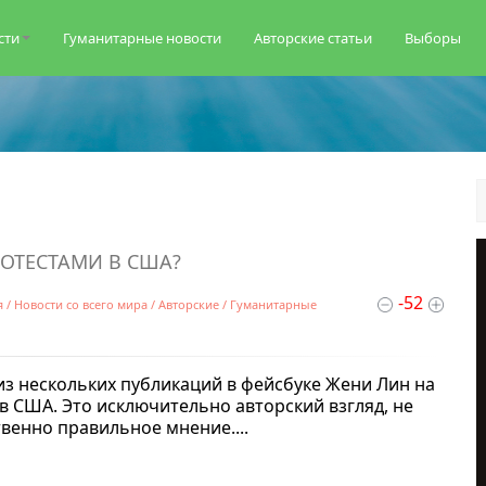
сти
Гуманитарные новости
Авторские статьи
Выборы
дате
популярности
посещаемости
комментариям
алфавиту
РОТЕСТАМИ В США?
-52
я
/
Новости со всего мира
/
Авторские
/
Гуманитарные
з нескольких публикаций в фейсбуке Жени Лин на
в США. Это исключительно авторский взгляд, не
венно правильное мнение....