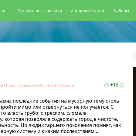
сти
Гуманитарные новости
Авторские статьи
Выборы
дате
популярности
посещаемости
комментариям
алфавиту
+13
ия
/
Новости Силламяэ
/
Авторские
/
Экология
амяэ последние события на мусорную тему столь
пройти мимо или отвернуться не получается. С
то власть грубо, с треском, сломала
, которая позволяла содержать город в чистоте,
льность. Но люди старшего поколения помнят, как
ерную систему и к каким последствиям...