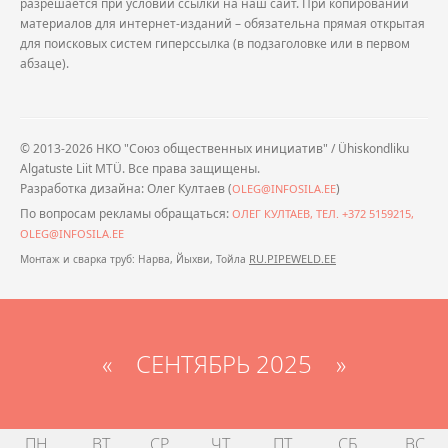
разрешается при условии ссылки на наш сайт. При копировании
материалов для интернет-изданий – обязательна прямая открытая
для поисковых систем гиперссылка (в подзаголовке или в первом
абзаце).
© 2013-2026 НКО "Союз общественных инициатив" / Ühiskondliku
Algatuste Liit MTÜ. Все права защищены.
Разработка дизайна: Олег Култаев (
)
OLEG@INFOSILA.EE
По вопросам рекламы обращаться:
ОЛЕГ КУЛТАЕВ, ТЕЛ. +372 5159215,
OLEG@INFOSILA.EE
RU.PIPEWELD.EE
Монтаж и сварка труб: Нарва, Йыхви, Тойла
«
СЕНТЯБРЬ 2025
»
ПН
ВТ
СР
ЧТ
ПТ
СБ
ВС